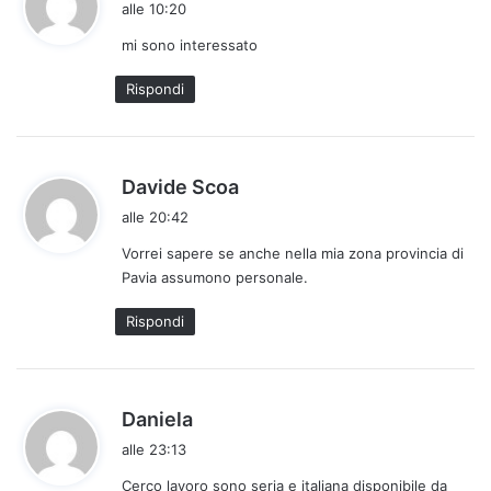
alle 10:20
d
mi sono interessato
e
t
Rispondi
t
o
:
h
Davide Scoa
a
alle 20:42
d
Vorrei sapere se anche nella mia zona provincia di
e
Pavia assumono personale.
t
t
Rispondi
o
:
h
Daniela
a
alle 23:13
d
Cerco lavoro sono seria e italiana disponibile da
e