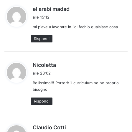
h
el arabi madad
a
alle 15:12
d
mi piave a lavorare in lidl fachio qualsiase cosa
e
t
Rispondi
t
o
:
h
Nicoletta
a
alle 23:02
d
Bellissimo!!! Porterò il curriculum ne ho proprio
e
bisogno
t
t
Rispondi
o
:
h
Claudio Cotti