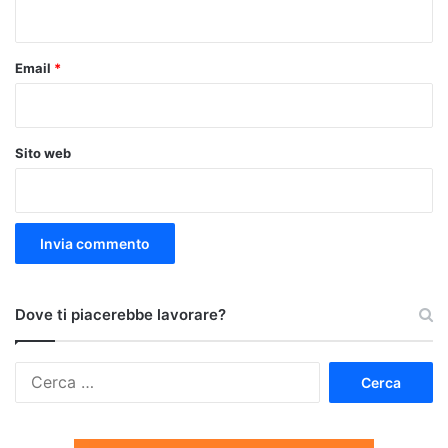
*
Email
*
Sito web
Dove ti piacerebbe lavorare?
Ricerca
per: