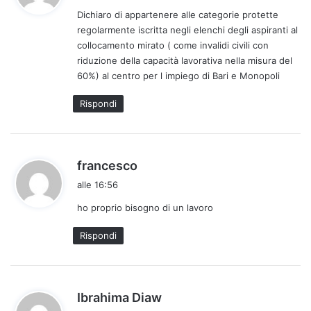
d
Dichiaro di appartenere alle categorie protette
e
regolarmente iscritta negli elenchi degli aspiranti al
t
collocamento mirato ( come invalidi civili con
t
riduzione della capacità lavorativa nella misura del
o
60%) al centro per l impiego di Bari e Monopoli
:
Rispondi
h
francesco
a
alle 16:56
d
ho proprio bisogno di un lavoro
e
t
Rispondi
t
o
:
h
Ibrahima Diaw
a