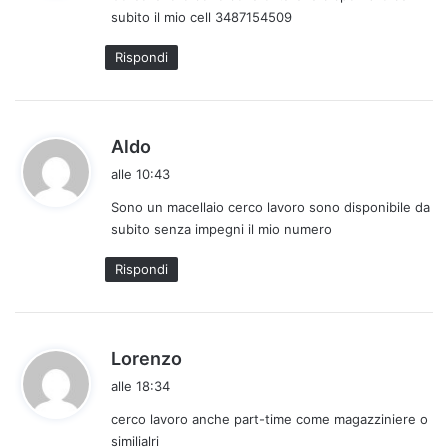
subito il mio cell 3487154509
t
t
Rispondi
o
:
h
Aldo
a
alle 10:43
d
Sono un macellaio cerco lavoro sono disponibile da
e
subito senza impegni il mio numero
t
t
Rispondi
o
:
h
Lorenzo
a
alle 18:34
d
cerco lavoro anche part-time come magazziniere o
e
similialri
t