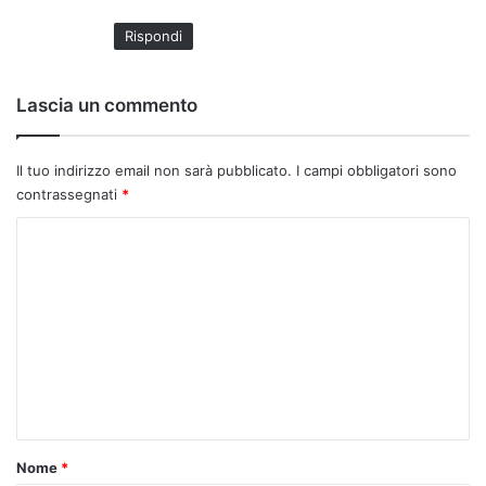
t
Rispondi
o
:
Lascia un commento
Il tuo indirizzo email non sarà pubblicato.
I campi obbligatori sono
contrassegnati
*
C
o
m
m
e
n
t
o
Nome
*