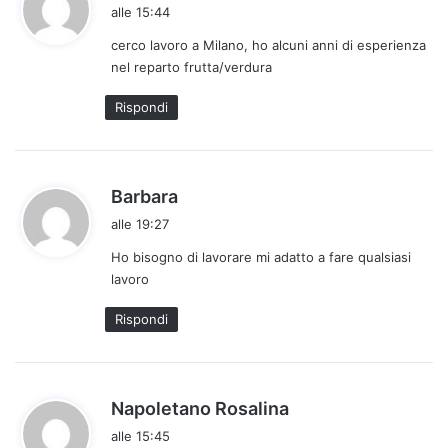
a
alle 15:44
d
cerco lavoro a Milano, ho alcuni anni di esperienza
e
nel reparto frutta/verdura
t
t
Rispondi
o
:
h
Barbara
a
alle 19:27
d
Ho bisogno di lavorare mi adatto a fare qualsiasi
e
lavoro
t
t
Rispondi
o
:
h
Napoletano Rosalina
a
alle 15:45