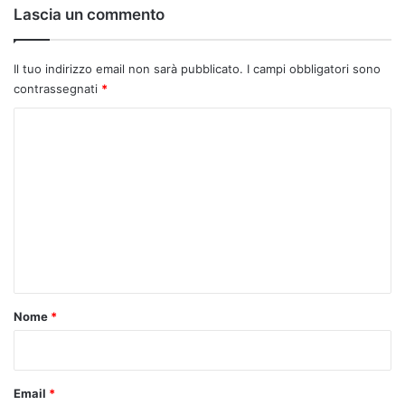
Lascia un commento
Il tuo indirizzo email non sarà pubblicato.
I campi obbligatori sono
contrassegnati
*
C
o
m
m
e
n
t
o
Nome
*
*
Email
*