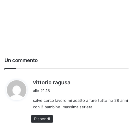
Un commento
h
vittorio ragusa
a
alle 21:18
d
salve cerco lavoro mi adatto a fare tutto ho 28 anni
e
con 2 bambine .massima serieta
t
t
Rispondi
o
: