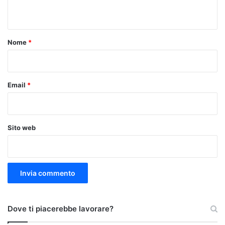
n
t
o
Nome
*
*
Email
*
Sito web
Dove ti piacerebbe lavorare?