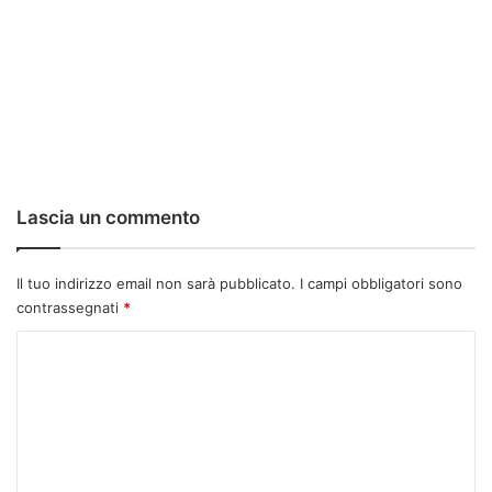
Lascia un commento
Il tuo indirizzo email non sarà pubblicato.
I campi obbligatori sono
contrassegnati
*
C
o
m
m
e