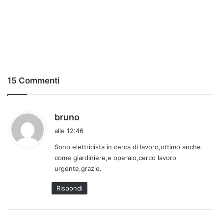
15 Commenti
h
bruno
a
alle 12:46
d
Sono elettricista in cerca di lavoro,ottimo anche
e
come giardiniere,e operaio,cerco lavoro
t
urgente,grazie.
t
o
Rispondi
: