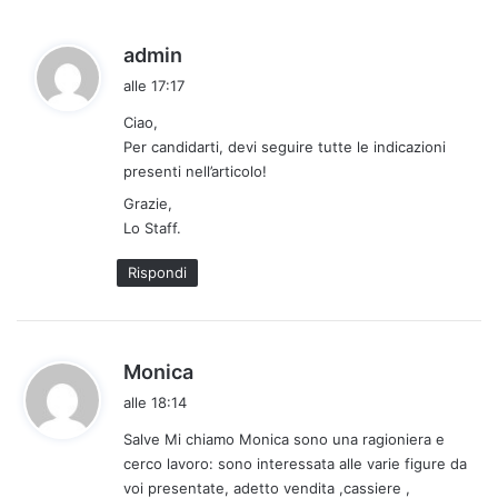
h
admin
a
alle 17:17
d
Ciao,
e
Per candidarti, devi seguire tutte le indicazioni
t
presenti nell’articolo!
t
Grazie,
o
Lo Staff.
:
Rispondi
h
Monica
a
alle 18:14
d
Salve Mi chiamo Monica sono una ragioniera e
e
cerco lavoro: sono interessata alle varie figure da
t
voi presentate, adetto vendita ,cassiere ,
t