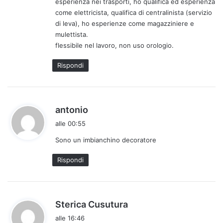
esperienza nei trasporti, ho qualifica ed esperienza
t
come elettricista, qualifica di centralinista (servizio
t
di leva), ho esperienze come magazziniere e
o
mulettista.
:
flessibile nel lavoro, non uso orologio.
Rispondi
h
antonio
a
alle 00:55
d
Sono un imbianchino decoratore
e
t
Rispondi
t
o
:
h
Sterica Cusutura
a
alle 16:46