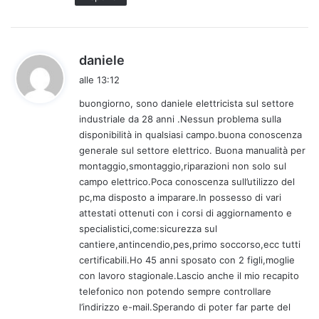
h
daniele
a
alle 13:12
d
buongiorno, sono daniele elettricista sul settore
e
industriale da 28 anni .Nessun problema sulla
t
disponibilità in qualsiasi campo.buona conoscenza
t
generale sul settore elettrico. Buona manualità per
o
montaggio,smontaggio,riparazioni non solo sul
:
campo elettrico.Poca conoscenza sull’utilizzo del
pc,ma disposto a imparare.In possesso di vari
attestati ottenuti con i corsi di aggiornamento e
specialistici,come:sicurezza sul
cantiere,antincendio,pes,primo soccorso,ecc tutti
certificabili.Ho 45 anni sposato con 2 figli,moglie
con lavoro stagionale.Lascio anche il mio recapito
telefonico non potendo sempre controllare
l’indirizzo e-mail.Sperando di poter far parte del