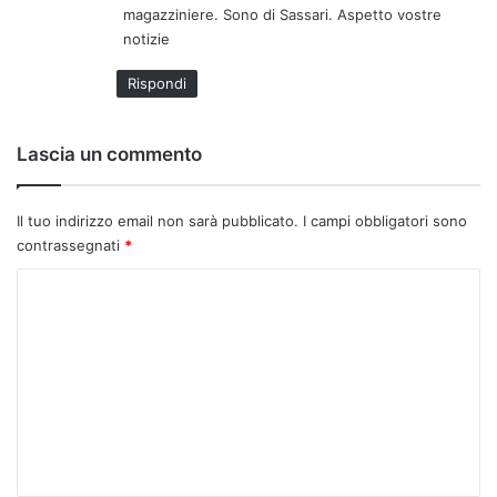
magazziniere. Sono di Sassari. Aspetto vostre
o
notizie
:
Rispondi
Lascia un commento
Il tuo indirizzo email non sarà pubblicato.
I campi obbligatori sono
contrassegnati
*
C
o
m
m
e
n
t