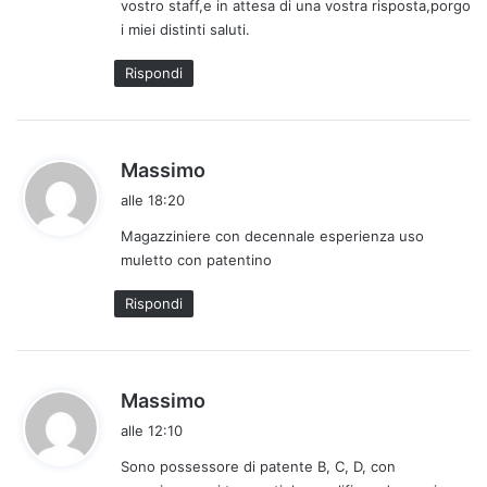
vostro staff,e in attesa di una vostra risposta,porgo
i miei distinti saluti.
Rispondi
h
Massimo
a
alle 18:20
d
Magazziniere con decennale esperienza uso
e
muletto con patentino
t
t
Rispondi
o
:
h
Massimo
a
alle 12:10
d
Sono possessore di patente B, C, D, con
e