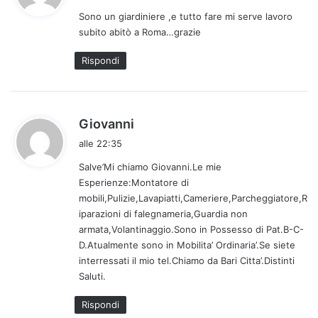
d
Sono un giardiniere ,e tutto fare mi serve lavoro
e
subito abitò a Roma…grazie
t
t
Rispondi
o
:
h
Giovanni
a
alle 22:35
d
Salve’Mi chiamo Giovanni.Le mie
e
Esperienze:Montatore di
t
mobili,Pulizie,Lavapiatti,Cameriere,Parcheggiatore,R
t
iparazioni di falegnameria,Guardia non
o
armata,Volantinaggio.Sono in Possesso di Pat.B-C-
:
D.Atualmente sono in Mobilita’ Ordinaria’.Se siete
interressati il mio tel.Chiamo da Bari Citta’.Distinti
Saluti.
Rispondi