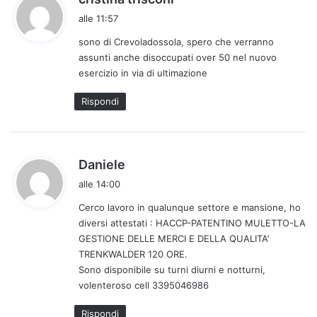
a
alle 11:57
d
sono di Crevoladossola, spero che verranno
e
assunti anche disoccupati over 50 nel nuovo
t
esercizio in via di ultimazione
t
o
Rispondi
:
h
Daniele
a
alle 14:00
d
Cerco lavoro in qualunque settore e mansione, ho
e
diversi attestati : HACCP-PATENTINO MULETTO-LA
t
GESTIONE DELLE MERCI E DELLA QUALITA’
t
TRENKWALDER 120 ORE.
o
Sono disponibile su turni diurni e notturni,
:
volenteroso cell 3395046986
Rispondi