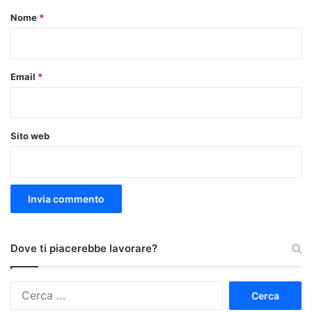
o
Nome
*
*
Email
*
Sito web
Dove ti piacerebbe lavorare?
Ricerca
per: