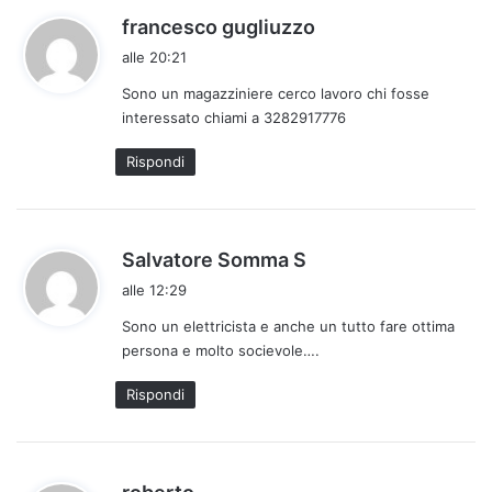
h
francesco gugliuzzo
a
alle 20:21
d
Sono un magazziniere cerco lavoro chi fosse
e
interessato chiami a 3282917776
t
t
Rispondi
o
:
h
Salvatore Somma S
a
alle 12:29
d
Sono un elettricista e anche un tutto fare ottima
e
persona e molto socievole….
t
t
Rispondi
o
:
h