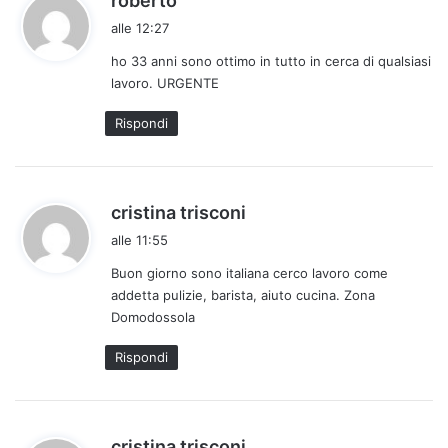
roberto
a
alle 12:27
d
ho 33 anni sono ottimo in tutto in cerca di qualsiasi
e
lavoro. URGENTE
t
t
Rispondi
o
:
h
cristina trisconi
a
alle 11:55
d
Buon giorno sono italiana cerco lavoro come
e
addetta pulizie, barista, aiuto cucina. Zona
t
Domodossola
t
o
Rispondi
:
h
cristina trisconi