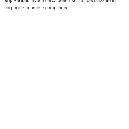
Bnp Paribas
invece cerca delle risorse specializzate in
corporate finance e compliance