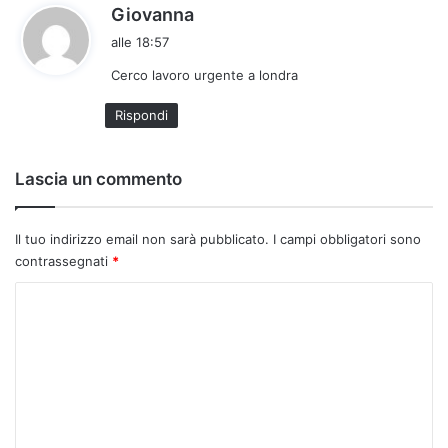
h
Giovanna
a
alle 18:57
d
Cerco lavoro urgente a londra
e
t
Rispondi
t
o
:
Lascia un commento
Il tuo indirizzo email non sarà pubblicato.
I campi obbligatori sono
contrassegnati
*
C
o
m
m
e
n