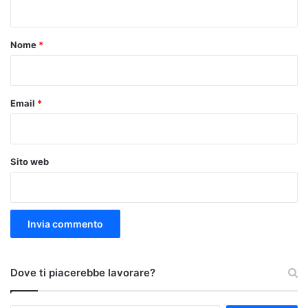
t
o
Nome
*
*
Email
*
Sito web
Dove ti piacerebbe lavorare?