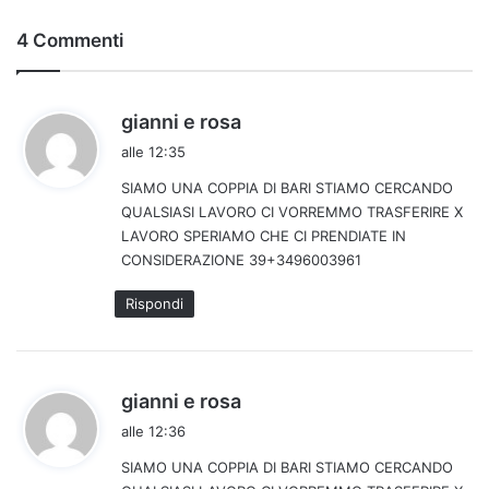
4 Commenti
h
gianni e rosa
a
alle 12:35
d
SIAMO UNA COPPIA DI BARI STIAMO CERCANDO
e
QUALSIASI LAVORO CI VORREMMO TRASFERIRE X
t
LAVORO SPERIAMO CHE CI PRENDIATE IN
t
CONSIDERAZIONE 39+3496003961
o
:
Rispondi
h
gianni e rosa
a
alle 12:36
d
SIAMO UNA COPPIA DI BARI STIAMO CERCANDO
e