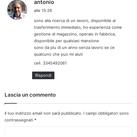
h
antonio
a
alle 15:26
d
sono alla ricerca di un lavoro, disponibile al
e
trasferimento immediato, ho esperienza come
t
gestione di magazzino, operaio in fabbrica,
t
disponibile per qualsiasi mansione
o
sono da piu di un anno senza lavoro se ce
:
qualcuno che puo mi aiuti
cell. 3345492061
Rispondi
Lascia un commento
Il tuo indirizzo email non sarà pubblicato.
I campi obbligatori sono
contrassegnati
*
C