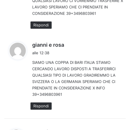
QUALSIASI LAVORO CI VORREMMO TRASFERIRE X
t
LAVORO SPERIAMO CHE CI PRENDIATE IN
t
CONSIDERAZIONE 39+3496803961
o
:
Rispondi
h
gianni e rosa
a
alle 12:38
d
SIAMO UNA COPPIA DI BARI ITALIA STIAMO
e
CERCANDO LAVORO DISPOSTI A TRASFERIRCI
t
QUALSIASI TIPO DI LAVORO GRADIREMMO LA
t
SVIZZERA O LA GERMANIA SPERIAMO CHE CI
o
PRENDIATE IN CONSIDERAZIONE X INFO
:
39+3496803961
Rispondi