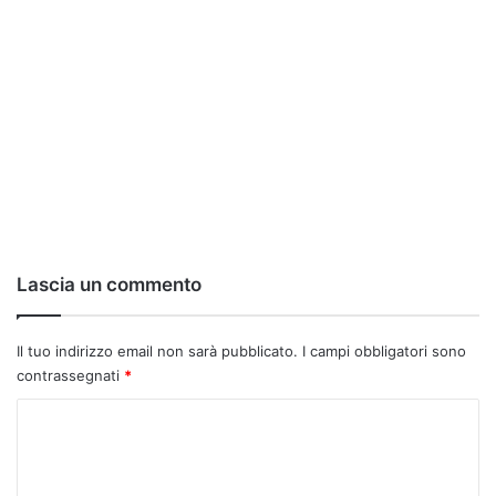
Lascia un commento
Il tuo indirizzo email non sarà pubblicato.
I campi obbligatori sono
contrassegnati
*
C
o
m