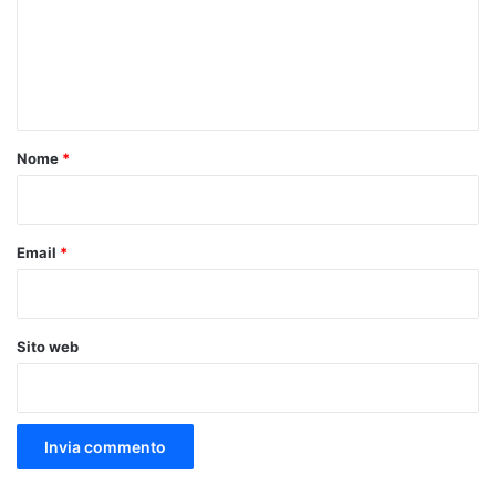
m
e
n
t
o
Nome
*
*
Email
*
Sito web