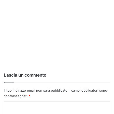
Lascia un commento
Il tuo indirizzo email non sarà pubblicato.
I campi obbligatori sono
contrassegnati
*
C
o