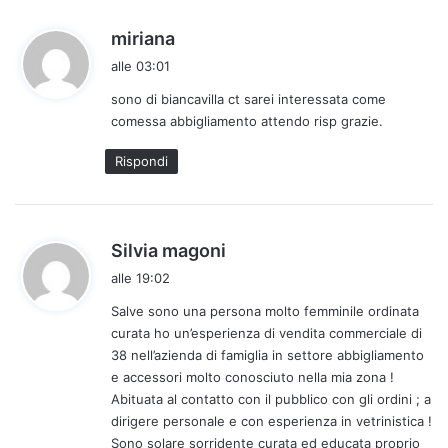
h
miriana
a
alle 03:01
d
sono di biancavilla ct sarei interessata come
e
comessa abbigliamento attendo risp grazie.
t
t
Rispondi
o
:
h
Silvia magoni
a
alle 19:02
d
Salve sono una persona molto femminile ordinata
e
curata ho un’esperienza di vendita commerciale di
t
38 nell’azienda di famiglia in settore abbigliamento
t
e accessori molto conosciuto nella mia zona !
o
Abituata al contatto con il pubblico con gli ordini ; a
:
dirigere personale e con esperienza in vetrinistica !
Sono solare sorridente curata ed educata proprio