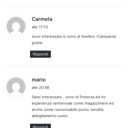
h
Carmela
a
alle 17:13
d
sono interessata io sono di Avellino (Campania)
e
grazie
t
t
Rispondi
o
:
h
mario
a
alle 20:48
d
Sarei interessato , sono di Potenza ed ho
e
esperienza ventennale come magazziniere ed
t
anche come resoonsabile punto vendita
t
abbigliamento uomo .
o
:
Rispondi