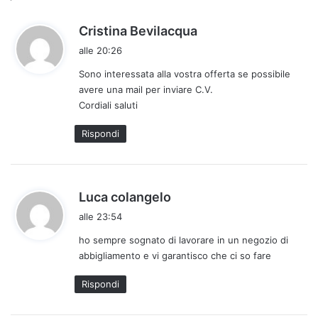
h
Cristina Bevilacqua
a
alle 20:26
d
Sono interessata alla vostra offerta se possibile
e
avere una mail per inviare C.V.
t
Cordiali saluti
t
o
Rispondi
:
h
Luca colangelo
a
alle 23:54
d
ho sempre sognato di lavorare in un negozio di
e
abbigliamento e vi garantisco che ci so fare
t
t
Rispondi
o
: