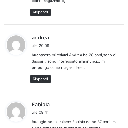
come magaziniere,
t
o
Rispondi
:
h
andrea
a
alle 20:06
d
buonasera,mi chiami Andrea ho 28 anni,sono di
e
Sassari…sono interessato all’annuncio..mi
t
propongo come magaziniere..
t
o
Rispondi
:
h
Fabiola
a
alle 08:41
d
Buongiorno,mi chiamo Fabiola ed ho 37 anni. Ho
e
avuto esperienze lavorative nel campo