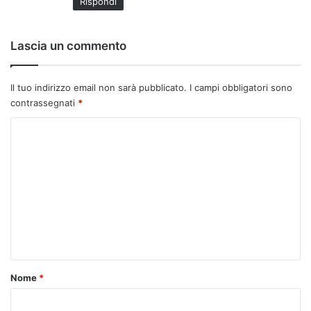
Rispondi
Lascia un commento
Il tuo indirizzo email non sarà pubblicato.
I campi obbligatori sono
contrassegnati
*
C
o
m
m
e
n
t
o
Nome
*
*