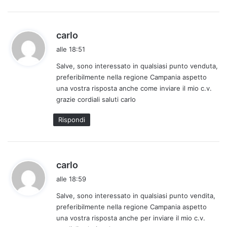
:
h
carlo
a
alle 18:51
d
Salve, sono interessato in qualsiasi punto venduta,
e
preferibilmente nella regione Campania aspetto
t
una vostra risposta anche come inviare il mio c.v.
t
grazie cordiali saluti carlo
o
:
Rispondi
h
carlo
a
alle 18:59
d
Salve, sono interessato in qualsiasi punto vendita,
e
preferibilmente nella regione Campania aspetto
t
una vostra risposta anche per inviare il mio c.v.
t