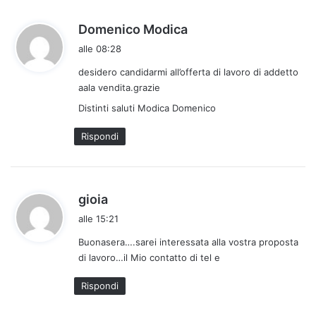
h
Domenico Modica
a
alle 08:28
d
desidero candidarmi all’offerta di lavoro di addetto
e
aala vendita.grazie
t
t
Distinti saluti Modica Domenico
o
Rispondi
:
h
gioia
a
alle 15:21
d
Buonasera….sarei interessata alla vostra proposta
e
di lavoro…il Mio contatto di tel e
t
t
Rispondi
o
: