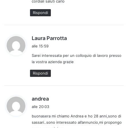
cordiali saluti carlo
o
:
Rispondi
h
Laura Parrotta
a
alle 15:59
d
Sarei interessata per un colloquio di lavoro presso
e
la vostra azienda grazie
t
t
Rispondi
o
:
h
andrea
a
alle 20:03
d
buonasera mi chiamo Andrea e ho 28 anni,sono di
e
sassari..sono interessato all’annuncio,mi propongo
t