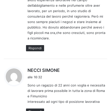
t
dell’abbigliamento e nelle profumerie oltre aver
t
lavorato, per un periodo, in uno studio di
o
consulenza del lavoro perché ragioniera. Però mi
:
sono sempre piaciuti i negozi e stare insieme al
pubblico. Ho dovuto abbandonare perché avevo i
figli piccoli ma ora,che sono cresciuti, sono pronta
a ricominciare.
Rispondi
h
NECCI SIMONE
a
alle 16:32
d
Sono un ragazzo di 22 anni con voglia e necessita
e
di lavorare prima possibile in tutta la zona di Roma
t
e Fimunicino
t
interessato ad ogni tipo di posizione lavorativa
o
: