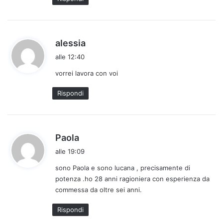
h
alessia
a
alle 12:40
d
vorrei lavora con voi
e
t
Rispondi
t
o
:
h
Paola
a
alle 19:09
d
sono Paola e sono lucana , precisamente di
e
potenza .ho 28 anni ragioniera con esperienza da
t
commessa da oltre sei anni.
t
o
Rispondi
: