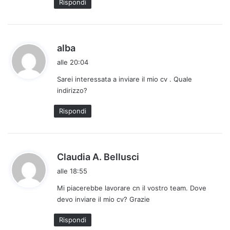
Rispondi
t
o
:
h
alba
a
alle 20:04
d
Sarei interessata a inviare il mio cv . Quale
e
indirizzo?
t
t
Rispondi
o
:
h
Claudia A. Bellusci
a
alle 18:55
d
Mi piacerebbe lavorare cn il vostro team. Dove
e
devo inviare il mio cv? Grazie
t
t
Rispondi
o