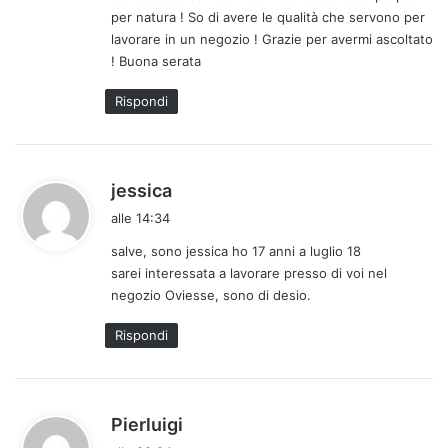
per natura ! So di avere le qualità che servono per
lavorare in un negozio ! Grazie per avermi ascoltato
! Buona serata
Rispondi
h
jessica
a
alle 14:34
d
salve, sono jessica ho 17 anni a luglio 18
e
sarei interessata a lavorare presso di voi nel
t
negozio Oviesse, sono di desio.
t
o
Rispondi
:
h
Pierluigi
a