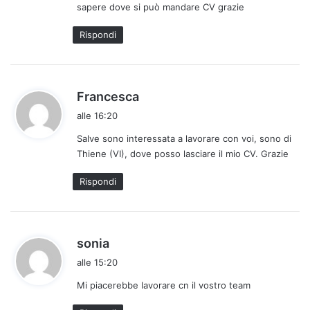
sapere dove si può mandare CV grazie
t
t
Rispondi
o
:
h
Francesca
a
alle 16:20
d
Salve sono interessata a lavorare con voi, sono di
e
Thiene (VI), dove posso lasciare il mio CV. Grazie
t
t
Rispondi
o
:
h
sonia
a
alle 15:20
d
Mi piacerebbe lavorare cn il vostro team
e
t