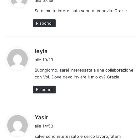
alle 07:38
d
Sarei molto interessata sono di Venezia. Grazie
e
t
Rispondi
t
o
:
h
leyla
a
alle 19:29
d
Buongiorno, sarei interessata a una collaborazione
e
con Voi. Dove devo inviare il mio cv? Grazie
t
t
Rispondi
o
:
h
Yasir
a
alle 14:53
d
salve sono interessato e cerco lavoro,fatemi
e