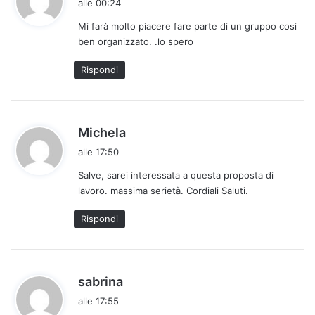
alle 00:24
d
Mi farà molto piacere fare parte di un gruppo cosi
e
ben organizzato. .lo spero
t
t
Rispondi
o
:
h
Michela
a
alle 17:50
d
Salve, sarei interessata a questa proposta di
e
lavoro. massima serietà. Cordiali Saluti.
t
t
Rispondi
o
:
h
sabrina
a
alle 17:55
d