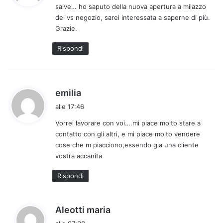
salve… ho saputo della nuova apertura a milazzo
e
del vs negozio, sarei interessata a saperne di più.
t
Grazie.
t
o
Rispondi
:
h
emilia
a
alle 17:46
d
Vorrei lavorare con voi….mi piace molto stare a
e
contatto con gli altri, e mi piace molto vendere
t
cose che m piacciono,essendo gia una cliente
t
vostra accanita
o
:
Rispondi
h
Aleotti maria
a