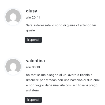
h
giusy
a
alle 20:41
d
Sarei interessata io sono di giarre ct attendo Ris
e
grazie
t
t
Rispondi
o
:
h
valentina
a
alle 00:10
d
ho tantissimo bisogno di un lavoro o rischio di
e
rimanere per stradan con una bambina di due anni
t
e non voglio darle una vita cosi schifosa vi prego
t
aiutatemi
o
:
Rispondi