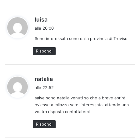
h
luisa
a
alle 20:00
d
Sono interessata sono dalla provincia di Treviso
e
t
Rispondi
t
o
:
h
natalia
a
alle 22:52
d
salve sono natalia venuti so che a breve aprirà
e
oviesse a milazzo sarei interessata. attendo una
t
vostra risposta contattatemi
t
o
Rispondi
: