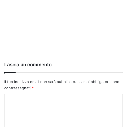
Lascia un commento
Il tuo indirizzo email non sarà pubblicato.
I campi obbligatori sono
contrassegnati
*
C
o
m
m