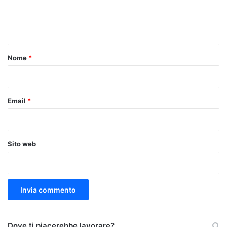
e
n
t
o
Nome
*
*
Email
*
Sito web
Dove ti piacerebbe lavorare?