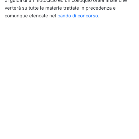
di guida di un motociclo ed un colloquio orale finale che
verterà su tutte le materie trattate in precedenza e
comunque elencate nel
bando di concorso
.