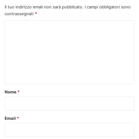
Il tuo indirizzo email non sarà pubblicato.
I campi obbligatori sono
contrassegnati
*
C
o
m
m
e
n
t
o
Nome
*
*
Email
*