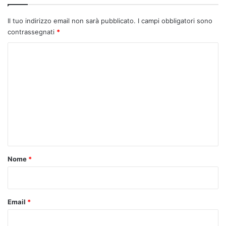
Il tuo indirizzo email non sarà pubblicato.
I campi obbligatori sono
contrassegnati
*
C
o
m
m
e
n
t
o
Nome
*
*
Email
*