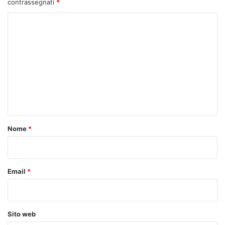
contrassegnati
*
C
o
m
m
e
n
t
o
Nome
*
*
Email
*
Sito web