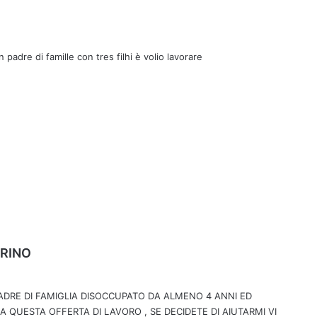
padre di famille con tres filhi è volio lavorare
h
ARINO
a
d
ADRE DI FAMIGLIA DISOCCUPATO DA ALMENO 4 ANNI ED
e
A QUESTA OFFERTA DI LAVORO , SE DECIDETE DI AIUTARMI VI
t