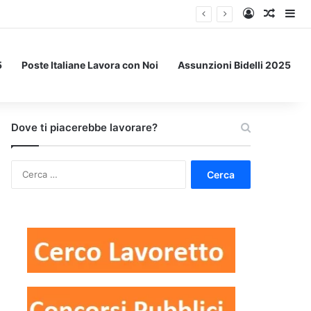
Accedi
Un art
Bar
5
Poste Italiane Lavora con Noi
Assunzioni Bidelli 2025
Dove ti piacerebbe lavorare?
Ricerca
per: