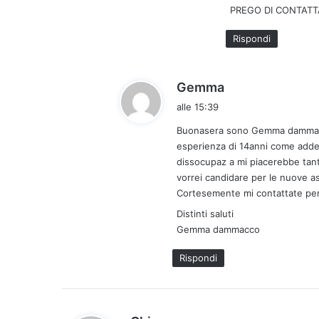
PREGO DI CONTATT
Rispondi
h
Gemma
a
alle 15:39
d
Buonasera sono Gemma dammacco 
e
esperienza di 14anni come addet
t
dissocupaz a mi piacerebbe tan
t
vorrei candidare per le nuove ass
o
Cortesemente mi contattate per 
:
Distinti saluti
Gemma dammacco
Rispondi
h