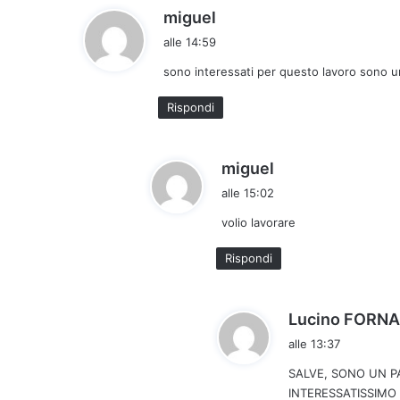
h
miguel
a
alle 14:59
d
sono interessati per questo lavoro sono un 
e
t
Rispondi
t
o
:
h
miguel
a
alle 15:02
d
volio lavorare
e
t
Rispondi
t
o
:
Lucino FORN
alle 13:37
SALVE, SONO UN P
INTERESSATISSIMO 