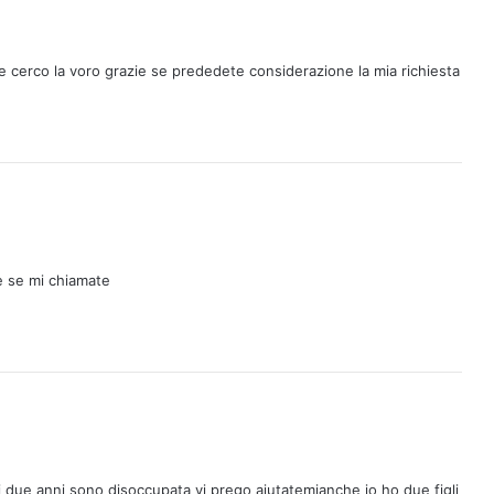
e cerco la voro grazie se prededete considerazione la mia richiesta
e se mi chiamate
di due anni sono disoccupata vi prego aiutatemianche io ho due figli