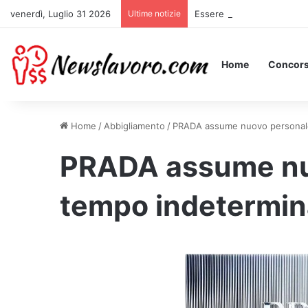
venerdì, Luglio 31 2026
Ultime notizie
Essere Pagati per Stare a 
Home
Concors
Home
/
Abbigliamento
/
PRADA assume nuovo personale a
PRADA assume nu
tempo indeterminat