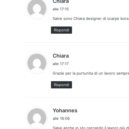
Chiara
a
alle 17:15
d
Salve sono Chiara designer di scarpe bors
e
t
Rispondi
t
o
:
h
Chiara
a
alle 17:17
d
Grazie per la purtunita di un lavoro sempr
e
t
Rispondi
t
o
:
h
Yohannes
a
alle 16:06
d
Salve anche io sto cercando il lavoro più 