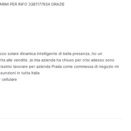
ARMI PER INFO 3381177934 GRAZIE
t
o
:
solare dinamica intelligente di bella presenza ,ho un
ta alle vendite ,la mia azienda ha chiuso per crisi adesso sono
tissimo lavorare per azienda Prada come commessa di negozio mi
unzioni in tutta Italia
cellulare