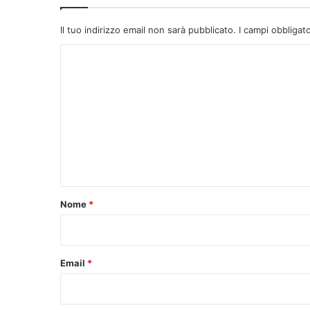
Il tuo indirizzo email non sarà pubblicato.
I campi obbligat
C
o
m
m
e
n
t
o
Nome
*
*
Email
*