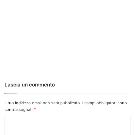
Lascia un commento
Il tuo indirizzo email non sarà pubblicato.
I campi obbligatori sono
contrassegnati
*
C
o