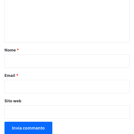
m
m
e
n
t
o
Nome
*
*
Email
*
Sito web