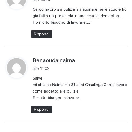
d
Cerco lavoro sia pulizie sia ausiliare nelle scuole ho
e
già fatto un prescuola in una scuola elementare….
t
Ho molto bisogno di lavorare….
t
o
Rispondi
:
h
Benaouda naima
a
alle 11:02
d
Salve.
e
mi chiamo Naima Ho 31 anni Casalinga Cerco lavoro
t
come addetto alle pulizie
t
E molto bisogno a lavorare
o
:
Rispondi