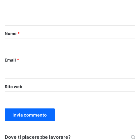
e
n
t
o
Nome
*
*
Email
*
Sito web
Dove ti piacerebbe lavorare?