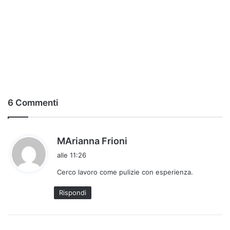
6 Commenti
h
MArianna Frioni
a
alle 11:26
d
Cerco lavoro come pulizie con esperienza.
e
t
Rispondi
t
o
: