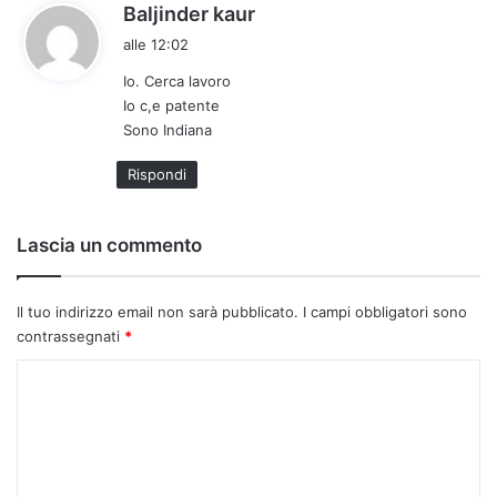
h
Baljinder kaur
a
alle 12:02
d
Io. Cerca lavoro
e
Io c,e patente
t
Sono Indiana
t
o
Rispondi
:
Lascia un commento
Il tuo indirizzo email non sarà pubblicato.
I campi obbligatori sono
contrassegnati
*
C
o
m
m