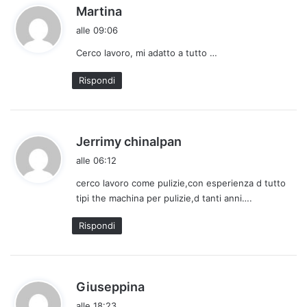
h
Martina
a
alle 09:06
d
Cerco lavoro, mi adatto a tutto …
e
t
Rispondi
t
o
:
h
Jerrimy chinalpan
a
alle 06:12
d
cerco lavoro come pulizie,con esperienza d tutto
e
tipi the machina per pulizie,d tanti anni….
t
t
Rispondi
o
:
h
Giuseppina
a
alle 18:23