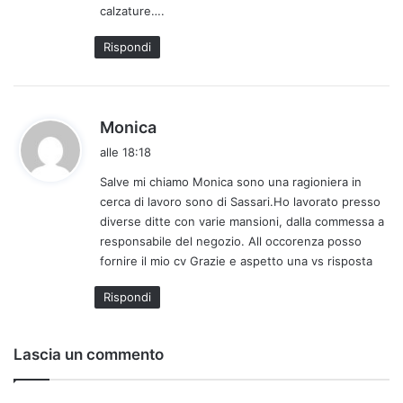
calzature….
t
t
Rispondi
o
:
h
Monica
a
alle 18:18
d
Salve mi chiamo Monica sono una ragioniera in
e
cerca di lavoro sono di Sassari.Ho lavorato presso
t
diverse ditte con varie mansioni, dalla commessa a
t
responsabile del negozio. All occorenza posso
o
fornire il mio cv Grazie e aspetto una vs risposta
:
Rispondi
Lascia un commento