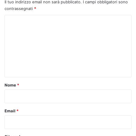
Il tuo indirizzo email non sarà pubblicato.
I campi obbligatori sono
contrassegnati
*
C
o
m
m
e
n
t
o
Nome
*
*
Email
*