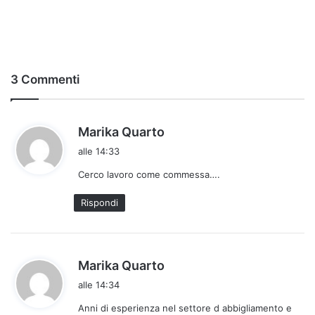
3 Commenti
h
Marika Quarto
a
alle 14:33
d
Cerco lavoro come commessa….
e
t
Rispondi
t
o
:
h
Marika Quarto
a
alle 14:34
d
Anni di esperienza nel settore d abbigliamento e
e