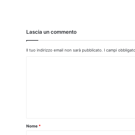
Lascia un commento
Il tuo indirizzo email non sarà pubblicato.
I campi obbligat
C
o
m
m
e
n
t
o
Nome
*
*