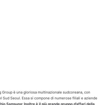
Group è una gloriosa multinazionale sudcoreana, con
l Sud Seoul. Essa si compone di numerose filiali e aziende
io Samsung; Inoltre è il più grande gruppo d’affari della