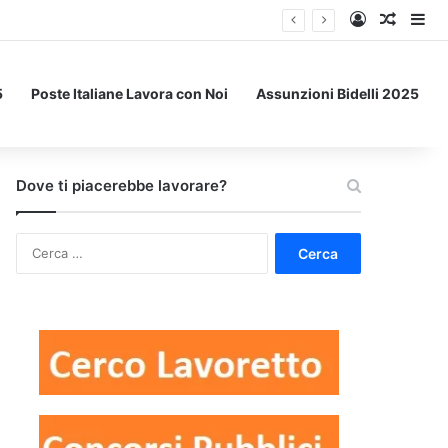
Accedi
Un art
Bar
5
Poste Italiane Lavora con Noi
Assunzioni Bidelli 2025
Dove ti piacerebbe lavorare?
Ricerca
per: