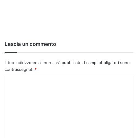
Lascia un commento
Il tuo indirizzo email non sarà pubblicato.
I campi obbligatori sono
contrassegnati
*
C
o
m
m
e
n
t