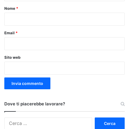
o
Nome
*
*
Email
*
Sito web
Dove ti piacerebbe lavorare?
Ricerca
per: