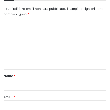
Il tuo indirizzo email non sarà pubblicato.
I campi obbligatori sono
contrassegnati
*
C
o
m
m
e
n
t
o
Nome
*
*
Email
*