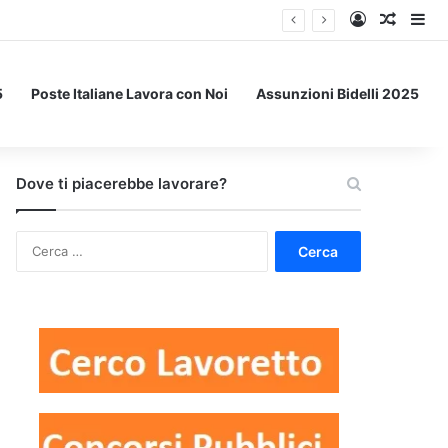
Accedi
Un art
Bar
5
Poste Italiane Lavora con Noi
Assunzioni Bidelli 2025
Dove ti piacerebbe lavorare?
Ricerca
per: