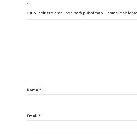
Il tuo indirizzo email non sarà pubblicato.
I campi obbligat
C
o
m
m
e
n
t
o
Nome
*
*
Email
*