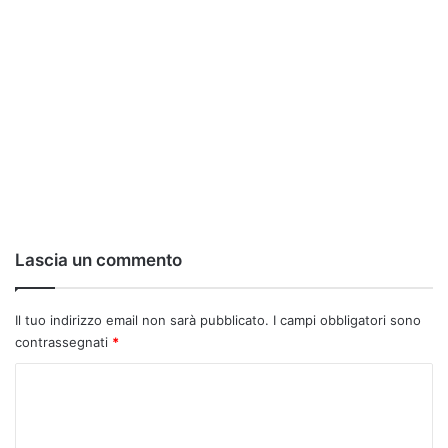
Lascia un commento
Il tuo indirizzo email non sarà pubblicato.
I campi obbligatori sono
contrassegnati
*
C
o
m