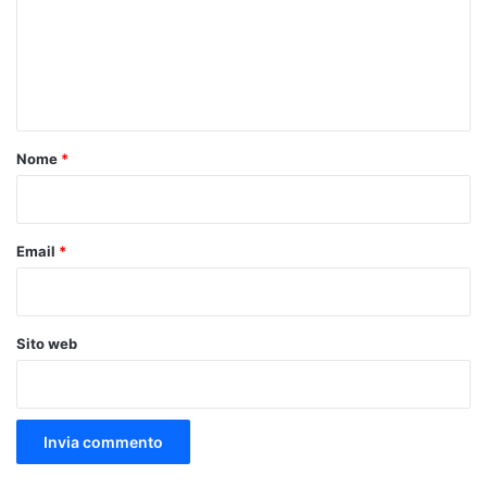
m
e
n
t
o
Nome
*
*
Email
*
Sito web