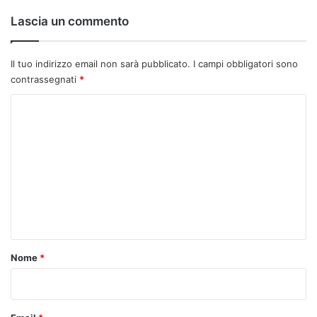
Lascia un commento
Il tuo indirizzo email non sarà pubblicato.
I campi obbligatori sono
contrassegnati
*
C
o
m
m
e
n
t
o
Nome
*
*