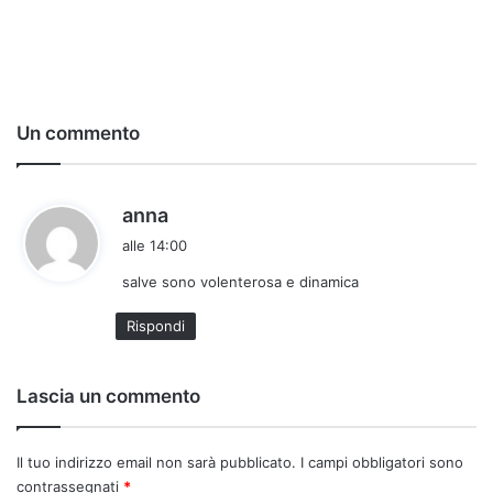
Un commento
h
anna
a
alle 14:00
d
salve sono volenterosa e dinamica
e
t
Rispondi
t
o
:
Lascia un commento
Il tuo indirizzo email non sarà pubblicato.
I campi obbligatori sono
contrassegnati
*