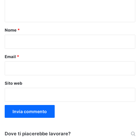
e
n
t
o
Nome
*
*
Email
*
Sito web
Dove ti piacerebbe lavorare?