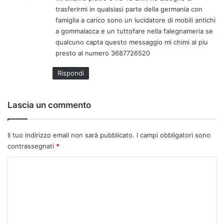
e
trasferirmi in qualsiasi parte della germania con
t
famiglia a carico sono un lucidatore di mobili antichi
t
a gommalacca e un tuttofare nella falegnameria se
o
qualcuno capta questo messaggio mi chimi al piu
:
presto al numero 3687726520
Rispondi
Lascia un commento
Il tuo indirizzo email non sarà pubblicato.
I campi obbligatori sono
contrassegnati
*
C
o
m
m