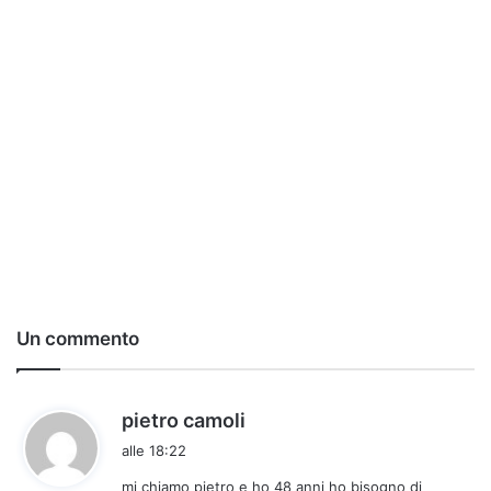
Un commento
h
pietro camoli
a
alle 18:22
d
mi chiamo pietro e ho 48 anni ho bisogno di