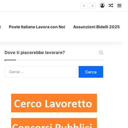
Accedi
Un art
Bar
5
Poste Italiane Lavora con Noi
Assunzioni Bidelli 2025
Dove ti piacerebbe lavorare?
Ricerca
per: