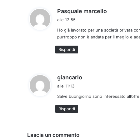
:
h
Pasquale marcello
a
alle 12:55
d
Ho già lavorato per una società privata com
e
purtroppo non è andata per il meglio e ad
t
t
Rispondi
o
:
h
giancarlo
a
alle 11:13
d
Salve buongiorno sono interessato all’offer
e
t
Rispondi
t
o
:
Lascia un commento