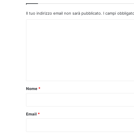
Il tuo indirizzo email non sarà pubblicato.
I campi obbligat
C
o
m
m
e
n
t
o
Nome
*
*
Email
*