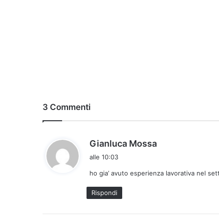
3 Commenti
h
Gianluca Mossa
a
alle 10:03
d
ho gia’ avuto esperienza lavorativa nel se
e
t
Rispondi
t
o