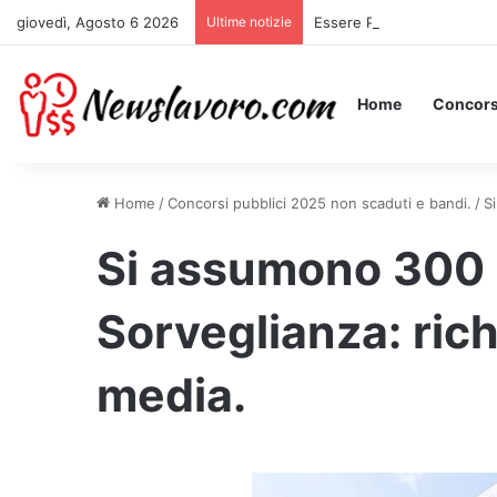
giovedì, Agosto 6 2026
Ultime notizie
Essere Pagati per Stare a 
Home
Concors
Home
/
Concorsi pubblici 2025 non scaduti e bandi.
/
S
Si assumono 300 
Sorveglianza: rich
media.