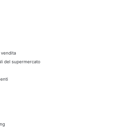
 vendita
iali del supermercato
ienti
ing