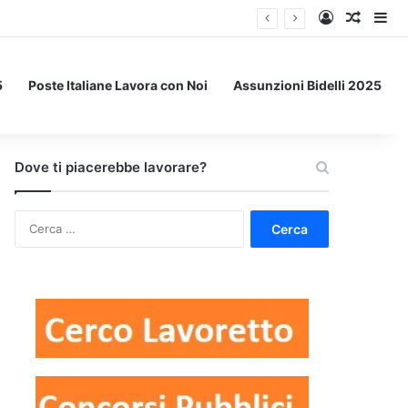
Accedi
Un art
Bar
5
Poste Italiane Lavora con Noi
Assunzioni Bidelli 2025
Dove ti piacerebbe lavorare?
Ricerca
per: