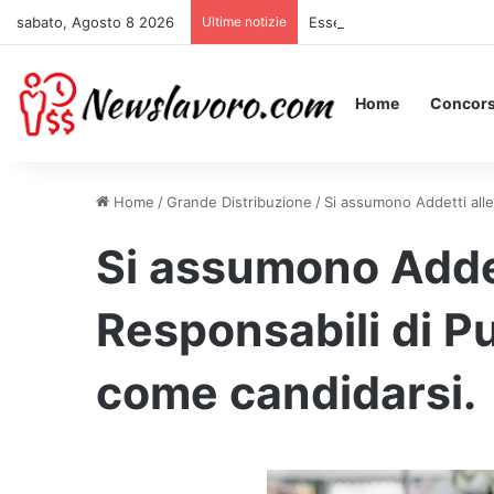
sabato, Agosto 8 2026
Ultime notizie
Essere Pagati per Stare a L
Home
Concors
Home
/
Grande Distribuzione
/
Si assumono Addetti alle
Si assumono Addet
Responsabili di P
come candidarsi.