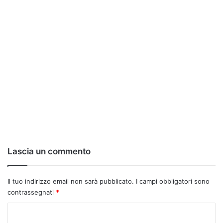
Lascia un commento
Il tuo indirizzo email non sarà pubblicato.
I campi obbligatori sono
contrassegnati
*
C