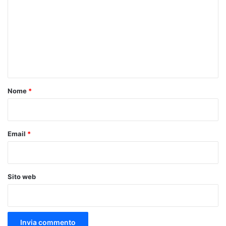
m
m
e
n
t
o
Nome
*
*
Email
*
Sito web