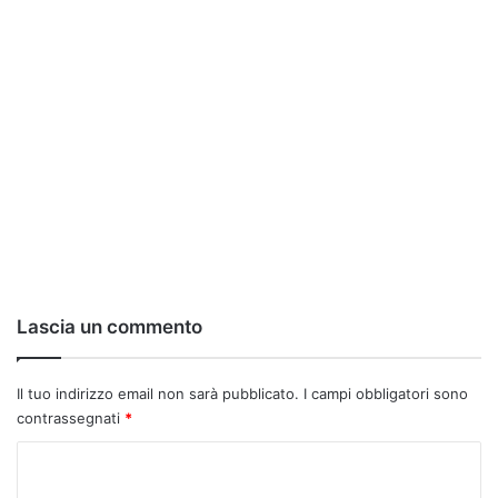
Lascia un commento
Il tuo indirizzo email non sarà pubblicato.
I campi obbligatori sono
contrassegnati
*
C
o