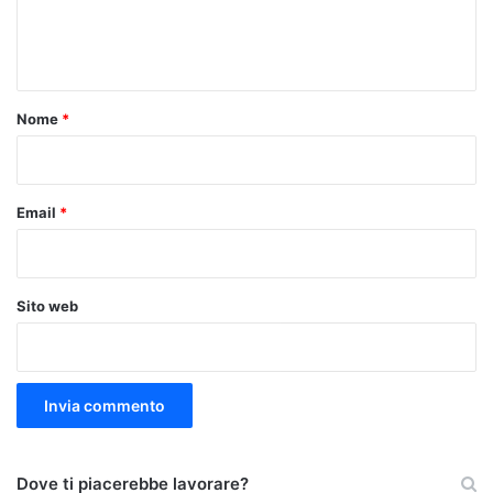
e
n
t
o
Nome
*
*
Email
*
Sito web
Dove ti piacerebbe lavorare?