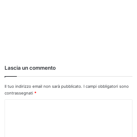
Lascia un commento
Il tuo indirizzo email non sarà pubblicato.
I campi obbligatori sono
contrassegnati
*
C
o
m
m