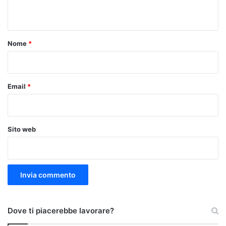
n
t
o
Nome
*
*
Email
*
Sito web
Dove ti piacerebbe lavorare?