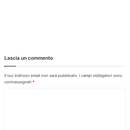
Lascia un commento
Il tuo indirizzo email non sarà pubblicato.
I campi obbligatori sono
contrassegnati
*
C
o
m
m
e