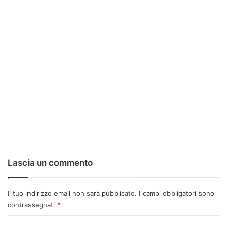
Lascia un commento
Il tuo indirizzo email non sarà pubblicato.
I campi obbligatori sono
contrassegnati
*
C