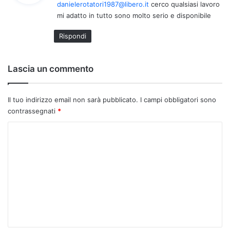
danielerotatori1987@libero.it
cerco qualsiasi lavoro
e
mi adatto in tutto sono molto serio e disponibile
t
t
Rispondi
o
:
Lascia un commento
Il tuo indirizzo email non sarà pubblicato.
I campi obbligatori sono
contrassegnati
*
C
o
m
m
e
n
t