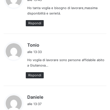
d
Ho tanta voglia e bisogno di lavorare,massima
e
disponibilitá e serietá.
t
t
Rispondi
o
:
h
Tonio
a
alle 13:33
d
Ho voglia di lavorare sono persone affidabile abito
e
a Giulianova…
t
t
Rispondi
o
:
h
Daniele
a
alle 13:37
d