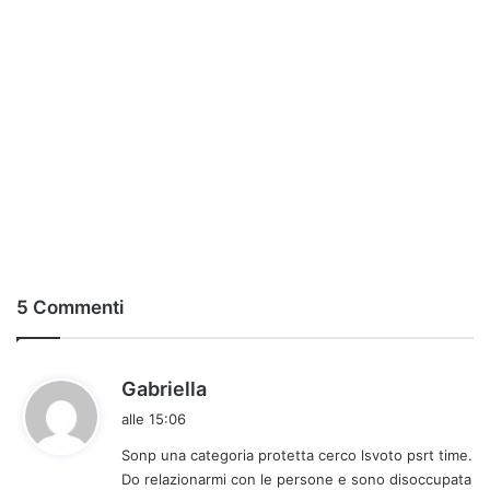
5 Commenti
h
Gabriella
a
alle 15:06
d
Sonp una categoria protetta cerco lsvoto psrt time.
e
Do relazionarmi con le persone e sono disoccupata
t