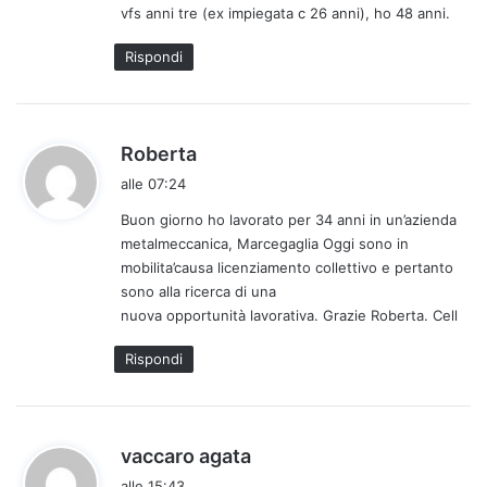
vfs anni tre (ex impiegata c 26 anni), ho 48 anni.
t
o
Rispondi
:
h
Roberta
a
alle 07:24
d
Buon giorno ho lavorato per 34 anni in un’azienda
e
metalmeccanica, Marcegaglia Oggi sono in
t
mobilita’causa licenziamento collettivo e pertanto
t
sono alla ricerca di una
o
nuova opportunità lavorativa. Grazie Roberta. Cell
:
Rispondi
h
vaccaro agata
a
alle 15:43