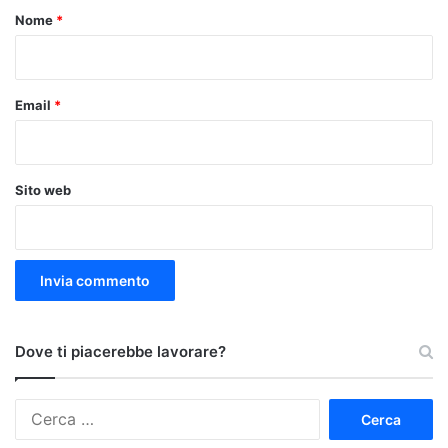
o
Nome
*
*
Email
*
Sito web
Dove ti piacerebbe lavorare?
Ricerca
per: