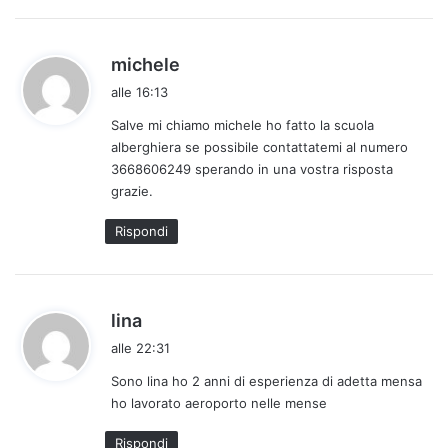
h
michele
a
alle 16:13
d
Salve mi chiamo michele ho fatto la scuola
e
alberghiera se possibile contattatemi al numero
t
3668606249 sperando in una vostra risposta
t
grazie.
o
:
Rispondi
h
lina
a
alle 22:31
d
Sono lina ho 2 anni di esperienza di adetta mensa
e
ho lavorato aeroporto nelle mense
t
t
Rispondi