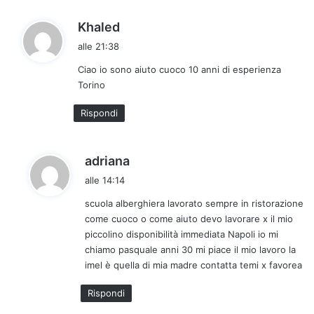
o
:
h
Khaled
a
alle 21:38
d
Ciao io sono aiuto cuoco 10 anni di esperienza
e
Torino
t
t
Rispondi
o
:
h
adriana
a
alle 14:14
d
scuola alberghiera lavorato sempre in ristorazione
e
come cuoco o come aiuto devo lavorare x il mio
t
piccolino disponibilità immediata Napoli io mi
t
chiamo pasquale anni 30 mi piace il mio lavoro la
o
imel è quella di mia madre contatta temi x favorea
:
Rispondi