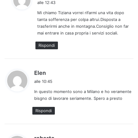
alle 12:43
d
Mi chiamo Tiziana vorrei rifarmi una vita dopo
e
tanta sofferenza per colpa altrui.Disposta a
t
trasferirmi anche in montagna.Consiglio non far
t
mai entrare in casa propria i servizi sociali.
o
:
Rispondi
h
Elen
a
alle 10:45
d
In questo momento sono a Milano e ho veramente
e
bisgno di lavorare seriamente. Spero a presto
t
t
Rispondi
o
:
h