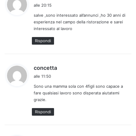
a
alle 20:15
d
salve ,sono interessato all’annunci ,ho 30 anni di
e
esperienza nel campo della ristorazione e sarei
t
interessato al lavoro
t
o
Rispondi
:
h
concetta
a
alle 11:50
d
Sono una mamma sola con 4figli sono capace a
e
fare qualsiasi lavoro sono disperata aiutatemi
t
grazie.
t
o
Rispondi
: