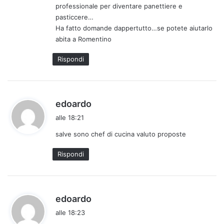
professionale per diventare panettiere e
t
pasticcere…
t
Ha fatto domande dappertutto…se potete aiutarlo
o
abita a Romentino
:
Rispondi
h
edoardo
a
alle 18:21
d
salve sono chef di cucina valuto proposte
e
t
Rispondi
t
o
:
h
edoardo
a
alle 18:23
d