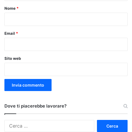
o
Nome
*
*
Email
*
Sito web
Dove ti piacerebbe lavorare?
Ricerca
per: