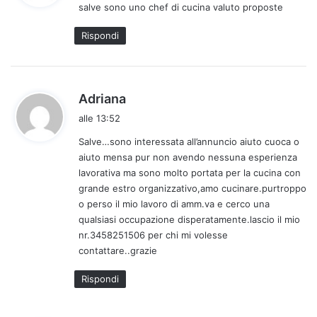
salve sono uno chef di cucina valuto proposte
e
t
Rispondi
t
o
:
h
Adriana
a
alle 13:52
d
Salve…sono interessata all’annuncio aiuto cuoca o
e
aiuto mensa pur non avendo nessuna esperienza
t
lavorativa ma sono molto portata per la cucina con
t
grande estro organizzativo,amo cucinare.purtroppo
o
o perso il mio lavoro di amm.va e cerco una
:
qualsiasi occupazione disperatamente.lascio il mio
nr.3458251506 per chi mi volesse
contattare..grazie
Rispondi