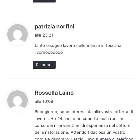
o
:
h
patrizia norfini
a
alle 23:21
d
tanto bisogno lavoro nelle mense in toscana
e
livornooooooo
t
t
Rispondi
o
:
h
Rossella Laino
a
alle 16:08
d
Buongiorno, sono interessata alla vostra offerta di
e
lavoro . Ho 44 anni e ho coperto molti ruoli nel
t
corso dei miei vent’anni di esperienza nel settore
t
della ristorazione. Attendo fiduciosa un vostro
o
cordiale riscontro. Lascio il mio numero di telefono