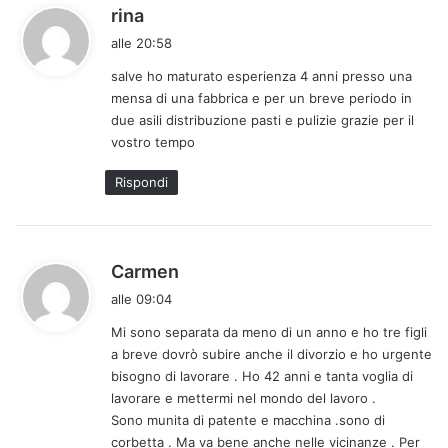
h
rina
a
alle 20:58
d
salve ho maturato esperienza 4 anni presso una
e
mensa di una fabbrica e per un breve periodo in
t
due asili distribuzione pasti e pulizie grazie per il
t
vostro tempo
o
:
Rispondi
h
Carmen
a
alle 09:04
d
Mi sono separata da meno di un anno e ho tre figli
e
a breve dovrò subire anche il divorzio e ho urgente
t
bisogno di lavorare . Ho 42 anni e tanta voglia di
t
lavorare e mettermi nel mondo del lavoro .
o
Sono munita di patente e macchina .sono di
:
corbetta . Ma va bene anche nelle vicinanze . Per