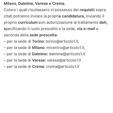
Milano, Dalmine, Varese e Crema.
Coloro i quali risultassero in possesso dei
requisiti
sopra
citati potranno inviare la propri
a candidatura,
inviando il
proprio
curriculum c
on autorizzazione al trattamento
dati,
s
pecificando il ruolo prescelto e la sede,
via e-mail
a
seconda della
sede
prescelta:
– per la sede di
Torino
: torino@articolo1.it,
– per la sede di
Milano
: micentro@articolo1.it,
– per la sede di
Dalmine:
dalmine@articolo1.it
– per la sede di
Varese:
varese@articolo1.it
– per la sede di
Crema:
crema@articolo1.it