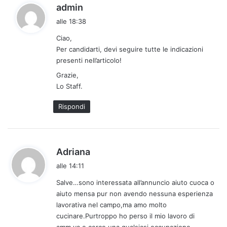
h
admin
a
alle 18:38
d
Ciao,
e
Per candidarti, devi seguire tutte le indicazioni
t
presenti nell’articolo!
t
Grazie,
o
Lo Staff.
:
Rispondi
h
Adriana
a
alle 14:11
d
Salve…sono interessata all’annuncio aiuto cuoca o
e
aiuto mensa pur non avendo nessuna esperienza
t
lavorativa nel campo,ma amo molto
t
cucinare.Purtroppo ho perso il mio lavoro di
o