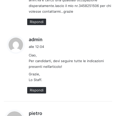
amm.va e cerco una qualsiasi occupazione
:
disperatamente.lascio il mio nr.3458251506 per chi
volesse contattarmi…grazie
Rispondi
h
admin
a
alle 12:04
d
Ciao,
e
Per candidarti, devi seguire tutte le indicazioni
t
presenti nell’articolo!
t
Grazie,
o
Lo Staff.
:
Rispondi
h
pietro