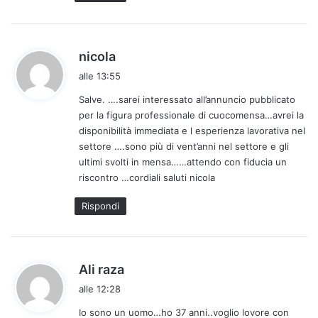
:
h
nicola
a
alle 13:55
d
Salve. ….sarei interessato all’annuncio pubblicato
e
per la figura professionale di cuocomensa…avrei la
t
disponibilità immediata e l esperienza lavorativa nel
t
settore ….sono più di vent’anni nel settore e gli
o
ultimi svolti in mensa……attendo con fiducia un
:
riscontro …cordiali saluti nicola
Rispondi
h
Ali raza
a
alle 12:28
d
Io sono un uomo…ho 37 anni..voglio lovore con
e