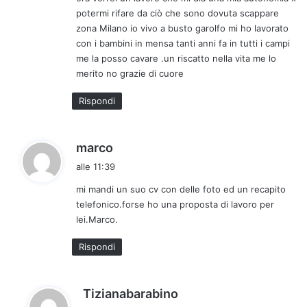
t
potermi rifare da ciò che sono dovuta scappare
o
zona Milano io vivo a busto garolfo mi ho lavorato
:
con i bambini in mensa tanti anni fa in tutti i campi
me la posso cavare .un riscatto nella vita me lo
merito no grazie di cuore
Rispondi
h
marco
a
alle 11:39
d
mi mandi un suo cv con delle foto ed un recapito
e
telefonico.forse ho una proposta di lavoro per
t
lei.Marco.
t
o
Rispondi
:
h
Tizianabarabino
a