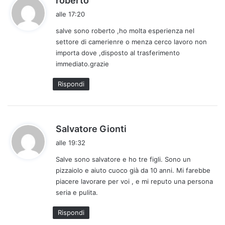
roberto
a
alle 17:20
d
salve sono roberto ,ho molta esperienza nel
e
settore di camerienre o menza cerco lavoro non
t
importa dove ,disposto al trasferimento
t
immediato.grazie
o
:
Rispondi
h
Salvatore Gionti
a
alle 19:32
d
Salve sono salvatore e ho tre figli. Sono un
e
pizzaiolo e aiuto cuoco già da 10 anni. Mi farebbe
t
piacere lavorare per voi , e mi reputo una persona
t
seria e pulita.
o
:
Rispondi