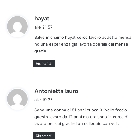
h
hayat
a
alle 21:57
d
Salve michaimo hayat cerco lavoro addetto mensa
e
ho una esperienza già lavorta operaia dal mensa
t
grazie
t
o
Rispondi
:
h
Antonietta lauro
a
alle 19:35
d
Sono una donna di 51 anni cuoca 3 livello faccio
e
questo lavoro da 12 anni ma ora sono in cerca di
t
lavoro per cui gradirei un colloquio con voi .
t
o
Rispondi