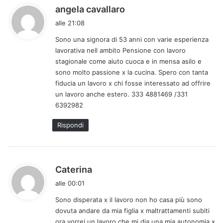
h
angela cavallaro
a
alle 21:08
d
Sono una signora di 53 anni con varie esperienza
e
lavorativa nell ambito Pensione con lavoro
t
stagionale come aiuto cuoca e in mensa asilo e
t
sono molto passione x la cucina. Spero con tanta
o
fiducia un lavoro x chi fosse interessato ad offrire
:
un lavoro anche estero. 333 4881469 /331
6392982
Rispondi
h
Caterina
a
alle 00:01
d
Sono disperata x il lavoro non ho casa più sono
e
dovuta andare da mia figlia x maltrattamenti subiti
t
ora vorrei un lavoro che mi dia una mia autonomia x