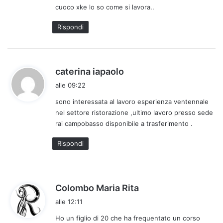
cuoco xke lo so come si lavora..
t
t
Rispondi
o
:
h
caterina iapaolo
a
alle 09:22
d
sono interessata al lavoro esperienza ventennale
e
nel settore ristorazione ,ultimo lavoro presso sede
t
rai campobasso disponibile a trasferimento .
t
o
Rispondi
:
h
Colombo Maria Rita
a
alle 12:11
d
Ho un figlio di 20 che ha frequentato un corso
e