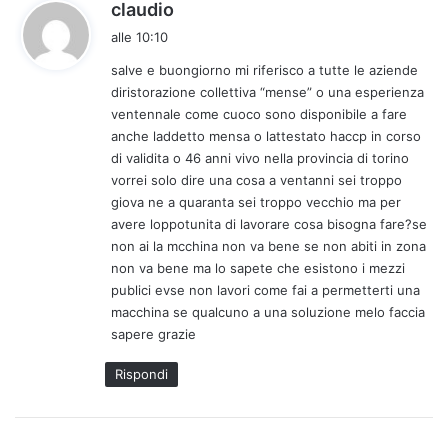
h
claudio
a
alle 10:10
d
salve e buongiorno mi riferisco a tutte le aziende
e
diristorazione collettiva “mense” o una esperienza
t
ventennale come cuoco sono disponibile a fare
t
anche laddetto mensa o lattestato haccp in corso
o
di validita o 46 anni vivo nella provincia di torino
:
vorrei solo dire una cosa a ventanni sei troppo
giova ne a quaranta sei troppo vecchio ma per
avere loppotunita di lavorare cosa bisogna fare?se
non ai la mcchina non va bene se non abiti in zona
non va bene ma lo sapete che esistono i mezzi
publici evse non lavori come fai a permetterti una
macchina se qualcuno a una soluzione melo faccia
sapere grazie
Rispondi