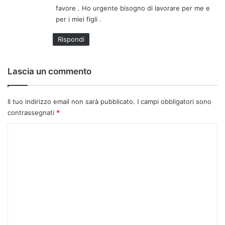
favore . Ho urgente bisogno di lavorare per me e
per i miei figli .
Rispondi
Lascia un commento
Il tuo indirizzo email non sarà pubblicato.
I campi obbligatori sono
contrassegnati
*
C
o
m
m
e
n
t