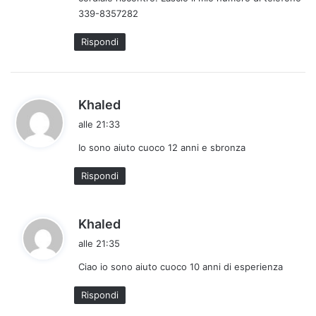
:
339-8357282
Rispondi
h
Khaled
a
alle 21:33
d
Io sono aiuto cuoco 12 anni e sbronza
e
t
Rispondi
t
o
:
h
Khaled
a
alle 21:35
d
Ciao io sono aiuto cuoco 10 anni di esperienza
e
t
Rispondi
t