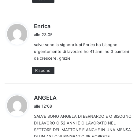
o
:
h
Enrica
a
alle 23:05
d
salve sono la signora lupi Enrica ho bisogno
e
urgentemente di lavorare ho 41 anni ho 3 bambini
t
da crescere. grazie
t
o
Rispondi
:
h
ANGELA
a
alle 12:08
d
SALVE SONO ANGELA DI BERNARDO E O BISOGNO
e
DI LAVORO O 52 ANNI E O LAVORATO NEL
t
SETTORE DEL MATTONE E ANCHE IN UNA MENSA
t
DI UN ASILO.VI RINGRAZIO SE VORRETE