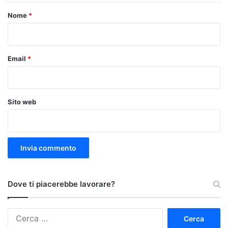
o
Nome
*
*
Email
*
Sito web
Dove ti piacerebbe lavorare?
Ricerca
per: