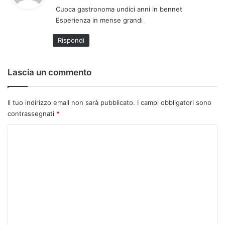
Cuoca gastronoma undici anni in bennet
e
Esperienza in mense grandi
t
t
Rispondi
o
:
Lascia un commento
Il tuo indirizzo email non sarà pubblicato.
I campi obbligatori sono
contrassegnati
*
C
o
m
m
e
n
t