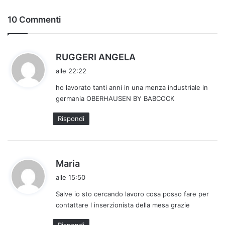
10 Commenti
h
RUGGERI ANGELA
a
alle 22:22
d
ho lavorato tanti anni in una menza industriale in
e
germania OBERHAUSEN BY BABCOCK
t
t
Rispondi
o
:
h
Maria
a
alle 15:50
d
Salve io sto cercando lavoro cosa posso fare per
e
contattare l inserzionista della mesa grazie
t
t