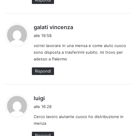
Rispondi
o
:
h
galati vincenza
a
alle 19:58
d
vorrei lavorare in una mensa e come aiuto cuoco
e
sono disposta a trasferirmi subito. mi trovo per
t
adesso a Palermo
t
o
Rispondi
:
h
luigi
a
alle 16:28
d
Cerco lavoro aiutante cuoco ho distribuzione in
e
menza
t
t
Rispondi