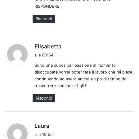
o
RISPONDERE .
:
Rispondi
h
Elisabetta
a
alle 00:54
d
Sono una cuoca per passione al momento
e
disoccupata.vorrei poter fare il lavoro che mi piace
t
continuando ad avere anche un po di tempo da
t
trascorrere con i miei figli !!
o
:
Rispondi
h
Laura
a
alle 19:55
d