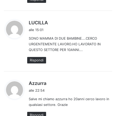
o
:
h
LUCILLA
a
alle 15:01
d
SONO MAMMA DI DUE BAMBINE….CERCO
e
URGENTEMENTE LAVORO.HO LAVORATO IN
t
QUESTO SETTORE PER 10ANNI….
t
o
Rispondi
:
h
Azzurra
a
alle 22:54
d
Salve mi chiamo azzurra ho 20anni cerco lavoro in
e
qualsiasi settore. Grazie
t
t
Rispondi