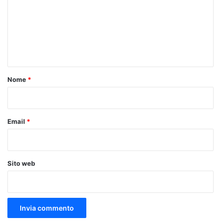
m
m
e
n
t
o
Nome
*
*
Email
*
Sito web