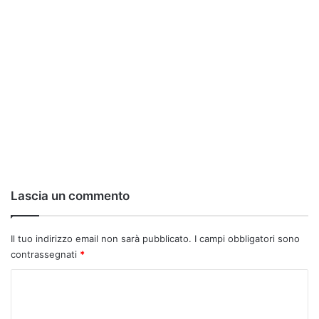
Lascia un commento
Il tuo indirizzo email non sarà pubblicato.
I campi obbligatori sono
contrassegnati
*
C
o