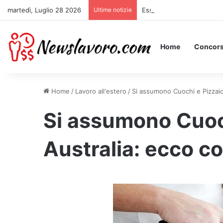
martedì, Luglio 28 2026
Ultime notizie
Essere Pagati per Stare a 
Home
Concors
Home
/
Lavoro all'estero
/
Si assumono Cuochi e Pizzaiol
Si assumono Cuoch
Australia: ecco c