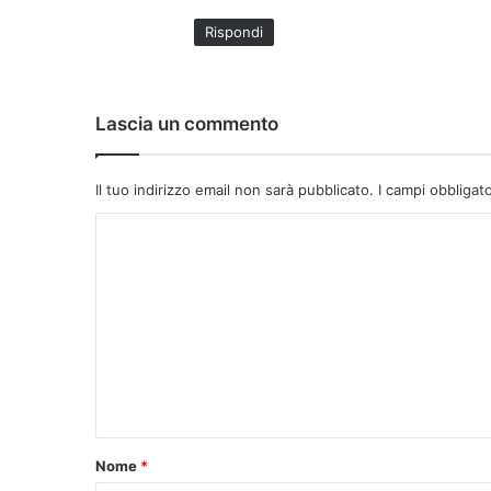
t
Rispondi
t
o
:
Lascia un commento
Il tuo indirizzo email non sarà pubblicato.
I campi obbligat
C
o
m
m
e
n
t
o
Nome
*