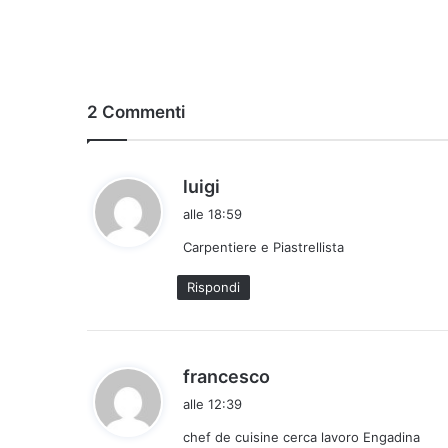
2 Commenti
h
luigi
a
alle 18:59
d
Carpentiere e Piastrellista
e
t
Rispondi
t
o
:
h
francesco
a
alle 12:39
d
chef de cuisine cerca lavoro Engadina
e