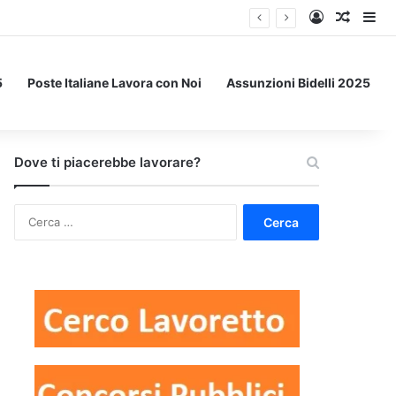
Accedi
Un art
Bar
5
Poste Italiane Lavora con Noi
Assunzioni Bidelli 2025
Dove ti piacerebbe lavorare?
Ricerca
per: