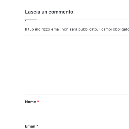
Lascia un commento
Il tuo indirizzo email non sarà pubblicato.
I campi obbligat
C
o
m
m
e
n
t
o
Nome
*
*
Email
*