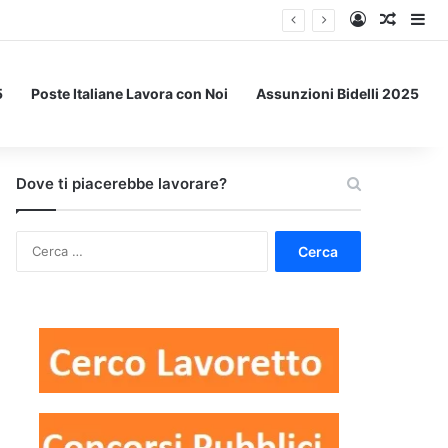
Accedi
Un art
Bar
5
Poste Italiane Lavora con Noi
Assunzioni Bidelli 2025
Dove ti piacerebbe lavorare?
Ricerca
per: