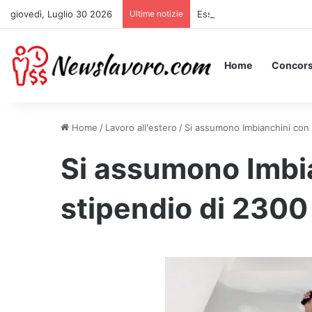
giovedì, Luglio 30 2026
Ultime notizie
Essere Pagati per Stare a 
Home
Concors
Home
/
Lavoro all'estero
/
Si assumono Imbianchini con 
Si assumono Imbi
stipendio di 2300