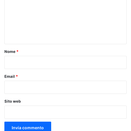
m
m
e
n
t
o
Nome
*
*
Email
*
Sito web