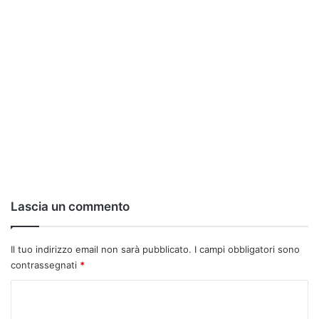
Lascia un commento
Il tuo indirizzo email non sarà pubblicato.
I campi obbligatori sono
contrassegnati
*
C
o