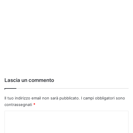
Lascia un commento
Il tuo indirizzo email non sarà pubblicato.
I campi obbligatori sono
contrassegnati
*
C
o
m