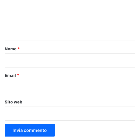
m
e
n
t
o
Nome
*
*
Email
*
Sito web