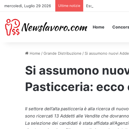
mercoledì, Luglio 29 2026
Ultime notizie
Essere Pagati per Stare 
Home
Concors
Home
/
Grande Distribuzione
/
Si assumono nuovi Addett
Si assumono nuovi
Pasticceria: ecco
Il settore dell’alta pasticceria è alla ricerca di nuov
sono ricercati 13 Addetti alle Vendite che dovranno
La selezione dei candidati è stata affidata all’Agen