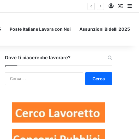
Accedi
Un art
Bar
5
Poste Italiane Lavora con Noi
Assunzioni Bidelli 2025
Dove ti piacerebbe lavorare?
Ricerca
per: