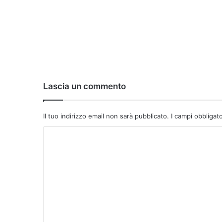
Lascia un commento
Il tuo indirizzo email non sarà pubblicato.
I campi obbligat
C
o
m
m
e
n