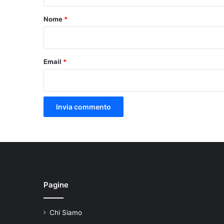
t
o
Nome
*
*
Email
*
Pagine
Chi Siamo