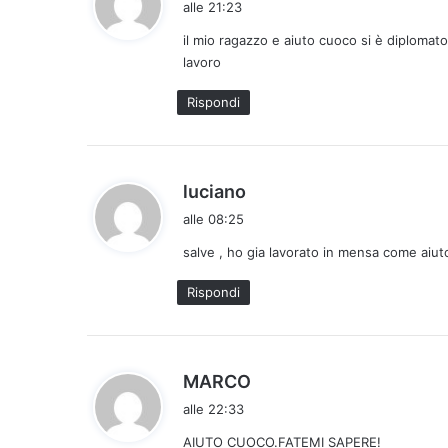
alle 21:23
d
il mio ragazzo e aiuto cuoco si è diplomat
e
lavoro
t
t
Rispondi
o
:
h
luciano
a
alle 08:25
d
salve , ho gia lavorato in mensa come aiut
e
t
Rispondi
t
o
:
h
MARCO
a
alle 22:33
d
AIUTO CUOCO.FATEMI SAPERE!
e