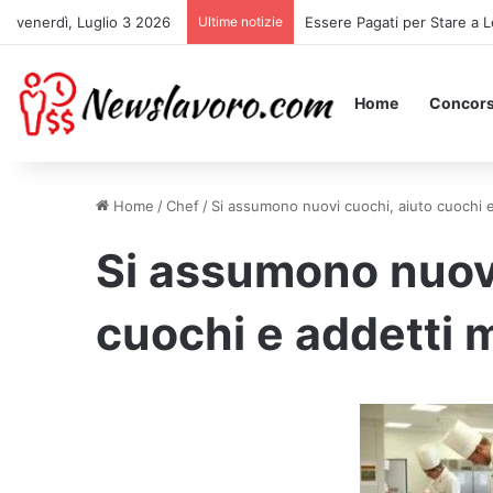
venerdì, Luglio 3 2026
Ultime notizie
Acqua e Sapone apre nuovi p
Home
Concors
Home
/
Chef
/
Si assumono nuovi cuochi, aiuto cuochi 
Si assumono nuovi
cuochi e addetti 