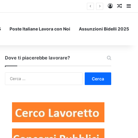
Accedi
Un art
Bar
5
Poste Italiane Lavora con Noi
Assunzioni Bidelli 2025
Dove ti piacerebbe lavorare?
Ricerca
per: