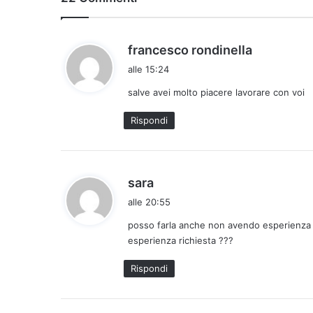
h
francesco rondinella
a
alle 15:24
d
salve avei molto piacere lavorare con voi
e
t
Rispondi
t
o
:
h
sara
a
alle 20:55
d
posso farla anche non avendo esperienza ne
e
esperienza richiesta ???
t
t
Rispondi
o
: