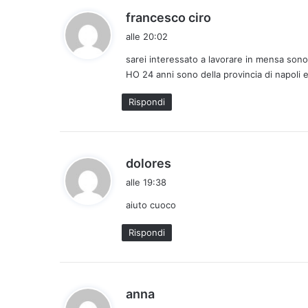
h
francesco ciro
a
alle 20:02
d
sarei interessato a lavorare in mensa sono
e
HO 24 anni sono della provincia di napoli 
t
t
Rispondi
o
:
h
dolores
a
alle 19:38
d
aiuto cuoco
e
t
Rispondi
t
o
:
h
anna
a