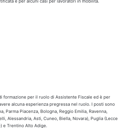
ficata e per alcuni casi per lavoratori in mobilità.
 formazione per il ruolo di Assistente Fiscale ed è per
vere alcuna esperienza pregressa nel ruolo. I posti sono
ena, Parma Piacenza, Bologna, Reggio Emilia, Ravenna,
lli, Alessandria, Asti, Cuneo, Biella, Novara), Puglia (Lecce
e) e Trentino Alto Adige.