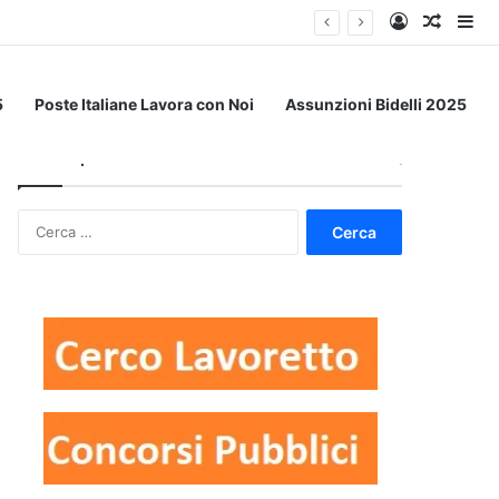
Accedi
Un art
Bar
5
Poste Italiane Lavora con Noi
Assunzioni Bidelli 2025
Dove ti piacerebbe lavorare?
Ricerca
per: