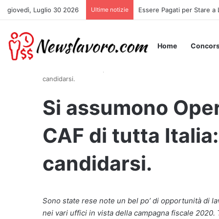
giovedì, Luglio 30 2026
Ultime notizie
Essere Pagati per Stare a 
Home
Concors
Home
/
Concorsi pubblici 2025 non scaduti e bandi.
/
S
candidarsi.
Si assumono Opera
CAF di tutta Itali
candidarsi.
Sono state rese note un bel po’ di opportunità di l
nei vari uffici in vista della campagna fiscale 2020. 