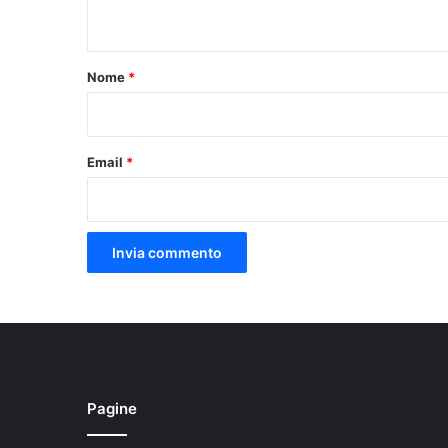
n
t
o
Nome
*
*
Email
*
Pagine