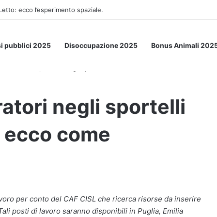
Letto: ecco l’esperimento spaziale.
i pubblici 2025
Disoccupazione 2025
Bonus Animali 202
i assumono Operatori negli sportelli CAF di tutta Italia: ecco come
tori negli sportelli
a: ecco come
avoro per conto del CAF CISL che ricerca risorse da inserire
Tali posti di lavoro saranno disponibili in Puglia, Emilia