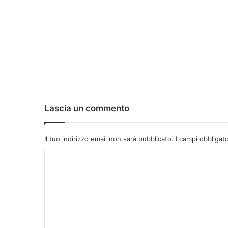
Lascia un commento
Il tuo indirizzo email non sarà pubblicato.
I campi obbligat
C
o
m
m
e