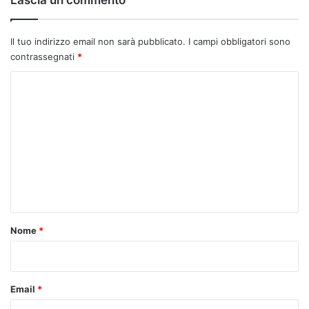
Il tuo indirizzo email non sarà pubblicato.
I campi obbligatori sono
contrassegnati
*
C
o
m
m
e
n
t
o
Nome
*
*
Email
*