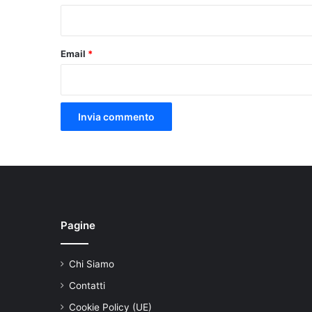
*
Email
*
Pagine
Chi Siamo
Contatti
Cookie Policy (UE)