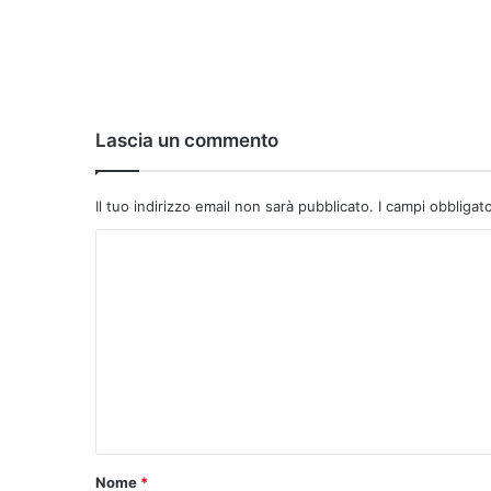
Lascia un commento
Il tuo indirizzo email non sarà pubblicato.
I campi obbligat
C
o
m
m
e
n
t
o
Nome
*