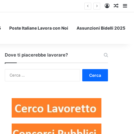
Accedi
Un art
Bar
5
Poste Italiane Lavora con Noi
Assunzioni Bidelli 2025
Dove ti piacerebbe lavorare?
Ricerca
per: