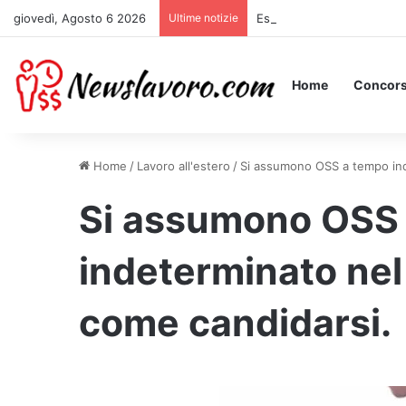
giovedì, Agosto 6 2026
Ultime notizie
Essere Pagati per Stare a 
Home
Concors
Home
/
Lavoro all'estero
/
Si assumono OSS a tempo ind
Si assumono OSS
indeterminato nel
come candidarsi.