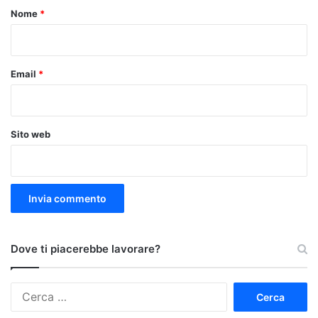
o
Nome
*
*
Email
*
Sito web
Dove ti piacerebbe lavorare?
Ricerca
per: