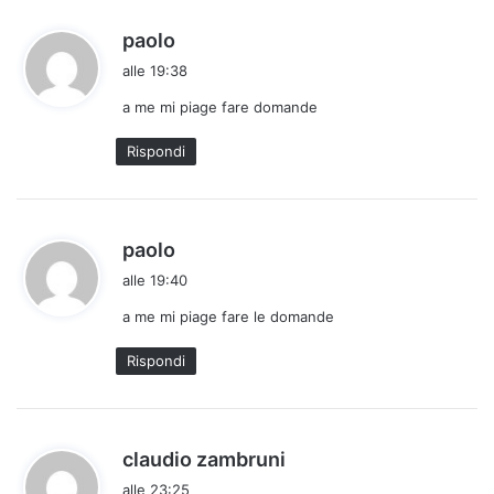
h
paolo
a
alle 19:38
d
a me mi piage fare domande
e
t
Rispondi
t
o
:
h
paolo
a
alle 19:40
d
a me mi piage fare le domande
e
t
Rispondi
t
o
:
h
claudio zambruni
a
alle 23:25