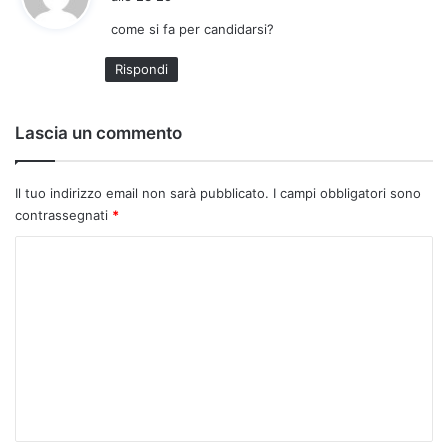
d
come si fa per candidarsi?
e
t
Rispondi
t
o
:
Lascia un commento
Il tuo indirizzo email non sarà pubblicato.
I campi obbligatori sono
contrassegnati
*
C
o
m
m
e
n
t