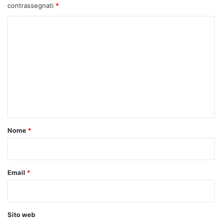
contrassegnati
*
C
o
m
m
e
n
t
o
Nome
*
*
Email
*
Sito web