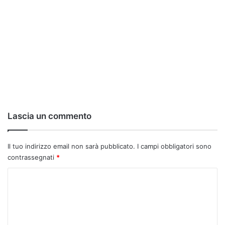
Lascia un commento
Il tuo indirizzo email non sarà pubblicato.
I campi obbligatori sono
contrassegnati
*
C
o
m
m