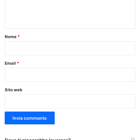
e
n
t
o
Nome
*
*
Email
*
Sito web