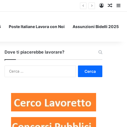
Accedi
Un art
Bar
5
Poste Italiane Lavora con Noi
Assunzioni Bidelli 2025
Dove ti piacerebbe lavorare?
Ricerca
per: