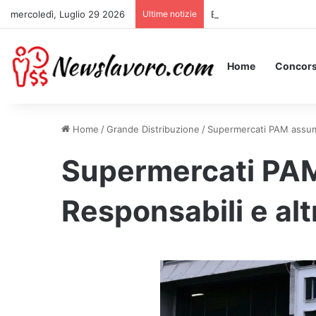
mercoledì, Luglio 29 2026
Ultime notizie
Essere Pagati per Stare 
Home
Concors
Home
/
Grande Distribuzione
/
Supermercati PAM assumono
Supermercati PAM
Responsabili e altr