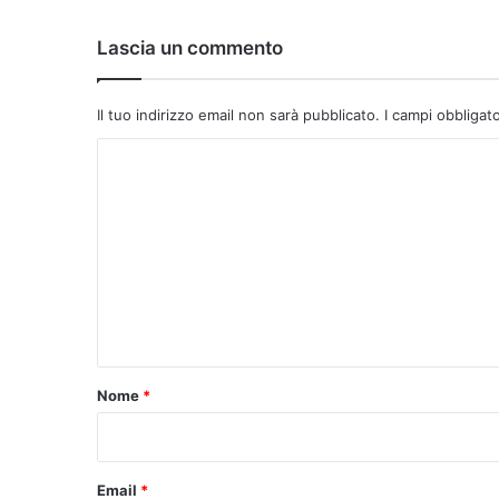
Lascia un commento
Il tuo indirizzo email non sarà pubblicato.
I campi obbligat
C
o
m
m
e
n
t
o
Nome
*
*
Email
*